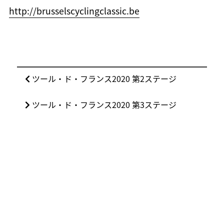
http://brusselscyclingclassic.be
投
前
ツール・ド・フランス2020 第2ステージ
稿
の
ナ
次
ツール・ド・フランス2020 第3ステージ
投
ビ
の
稿:
ゲ
投
ー
稿:
シ
ョ
ン