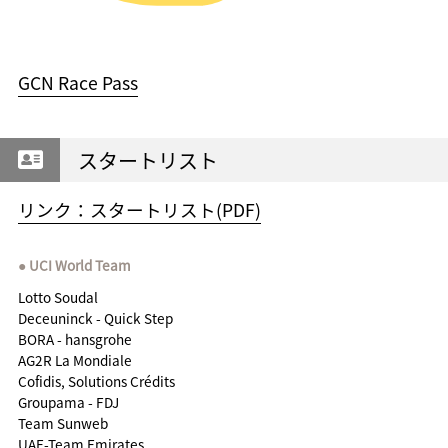
GCN Race Pass
スタートリスト
リンク：スタートリスト(PDF)
UCI World Team
Lotto Soudal
Deceuninck - Quick Step
BORA - hansgrohe
AG2R La Mondiale
Cofidis, Solutions Crédits
Groupama - FDJ
Team Sunweb
UAE-Team Emirates