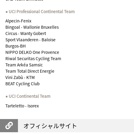
UCI Professional Continental Team
Alpecin-Fenix
Bingoal - Wallonie Bruxelles
Circus - Wanty Gobert
Sport Vlaanderen - Baloise
Burgos-BH
NIPPO DELKO One Provence
Riwal Securitas Cycling Team
Team Arkéa Samsic
Team Total Direct Energie
Vini Zabù - KTM
BEAT Cycling Club
UCI Continental Team
Tarteletto - Isorex
オフィシャルサイト