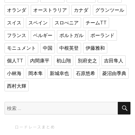
オランダ
オーストラリア
カナダ
グランツール
スイス
スペイン
スロべニア
チームTT
フランス
ベルギー
ポルトガル
ポーランド
モニュメント
中国
中根英登
伊藤雅和
個人TT
内間康平
初山翔
別府史之
吉田隼人
小林海
岡本隼
新城幸也
石原悠希
菱沼由季典
西村大輝
検
索:
ロードレースまとめ