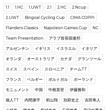
1.1
1.HC
1.UWT
2.1
2.HC
2.Ncup
2.UWT
Bingoal Cycling Cup
CIMA COPPI
Flanders Classics
Napoleon Games Cup
NC
Team Presentation
アラブ首長国連邦
アルゼンチン
イギリス
イスラエル
イタリア
オランダ
オーストラリア
カナダ
グランツール
スイス
スペイン
スロべニア
チームTT
フランス
ベルギー
ポルトガル
ポーランド
モニュメント
中国
中根英登
伊藤雅和
個人TT
内間康平
初山翔
別府史之
吉田隼人