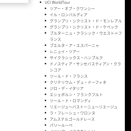
UCI WorldTour
ツアー・オブ・クワンシー
イル・ロンバルディア
グランプリ・シクリスト・ド・モンレアル
グランプリ・シクリスト・ド・ケベック
ブルターニュ・クラシック・ウエスト＝フ
ランス
ブエルタ・ア・エスパーニャ
レニュイ・ツアー
サイクラシックス・ハンブルク
ドノスティア・サンセバスティアン・クラ
シコア
ツール・ド・フランス
クリテリウム・デュ・ドーフィネ
ジロ・デ・イタリア
エシェボルン・フランクフルト
ツール・ド・ロマンディ
リエージュ〜バストーニュ〜リエージュ
ラ・フレーシュ・ワロンヌ
アムステルゴールドレース
パリ〜ルーベ