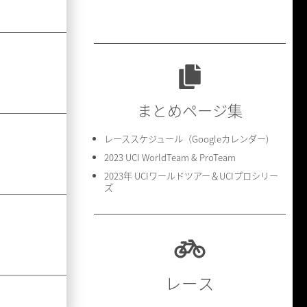
まとめページ集
レーススケジュール（Googleカレンダー)
2023 UCI WorldTeam & ProTeam
2023年 UCIワールドツアー＆UCIプロシリー
ズ
レース