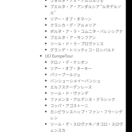
ヴォルタ・アオ・アルガルヴェ
ブエルタ・ア・アンダルシア "ルタデルソ
ル”
ツアー・オブ・オマーン
クラシカ・デ・アルメリア
ボルタ・ア・ラ・コムニタ・バレンシアナ
ブエルタ・ア・サンフアン
ツール・ド・ラ・プロヴァンス
グランデ・トリッティコ・ロンバルド
UCI EuropeTour
クロノ・デ・ナシオン
ツアー・オブ・ターキー
パリ〜ブールジュ
バンシュ〜シメイ〜バンシュ
エルフステーデンレース
ツール・ド・ヴァンデ
ファメンヌ・アルデンヌ・クラシック
コッパ・アゴストーニ
カンピウンスハップ・ファン・フラーンデ
レン
ツール・デ・スロヴァキ／オコロ・スロヴ
ェンスカ