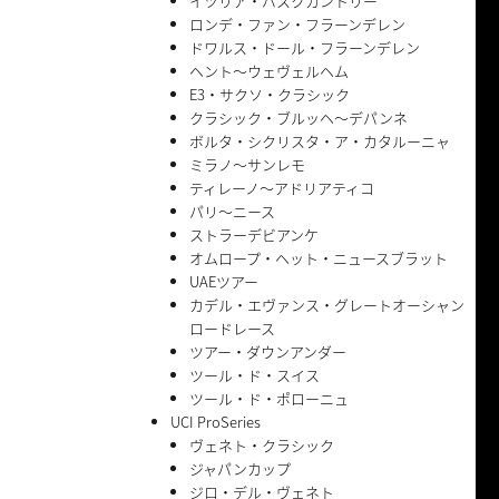
イツリア・バスクカントリー
ロンデ・ファン・フラーンデレン
ドワルス・ドール・フラーンデレン
ヘント〜ウェヴェルヘム
E3・サクソ・クラシック
クラシック・ブルッヘ〜デパンネ
ボルタ・シクリスタ・ア・カタルーニャ
ミラノ〜サンレモ
ティレーノ〜アドリアティコ
パリ〜ニース
ストラーデビアンケ
オムロープ・ヘット・ニュースブラット
UAEツアー
カデル・エヴァンス・グレートオーシャン
ロードレース
ツアー・ダウンアンダー
ツール・ド・スイス
ツール・ド・ポローニュ
UCI ProSeries
ヴェネト・クラシック
ジャパンカップ
ジロ・デル・ヴェネト