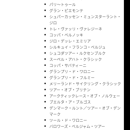
パリ〜トゥール
グラン・ピエモンテ
シュパーカッセン・ミュンスターラント・
ジロ
トレ・ヴァッリ・ヴァレジーネ
コッパ・ベルノッキ
ジロ・デッレ・エミリア
シルキュイ・フランコ・ベルジュ
シュコダツアー・ルクセンブルク
スーペル・アハト・クラシック
コッパ・サバティーニ
グランプリ・ド・ワロニー
グランプリ・ド・フルミー
メリーランド・サイクリング・クラシック
ツアー・オブ・ブリテン
アークティックレース・オブ・ノルウェー
ブエルタ・ア・ブルゴス
デンマーク・ルント／ツアー・オブ・デン
マーク
ツール・ド・ワロニー
バロワーズ・ベルジャム・ツアー