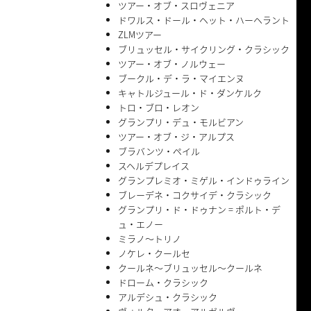
ツアー・オブ・スロヴェニア
ドワルス・ドール・ヘット・ハーヘラント
ZLMツアー
ブリュッセル・サイクリング・クラシック
ツアー・オブ・ノルウェー
ブークル・デ・ラ・マイエンヌ
キャトルジュール・ド・ダンケルク
トロ・ブロ・レオン
グランプリ・デュ・モルビアン
ツアー・オブ・ジ・アルプス
ブラバンツ・ペイル
スヘルデプレイス
グランプレミオ・ミゲル・インドゥライン
ブレーデネ・コクサイデ・クラシック
グランプリ・ド・ドゥナン = ポルト・デ
ュ・エノー
ミラノ〜トリノ
ノケレ・クールセ
クールネ〜ブリュッセル〜クールネ
ドローム・クラシック
アルデシュ・クラシック