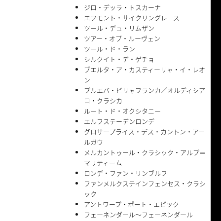
ジロ・デッラ・トスカーナ
エフモント・サイクリングレース
ツール・デュ・リムザン
ツアー・オブ・ルーヴェン
ツール・ド・ラン
シルクイト・デ・ゲチョ
ブエルタ・ア・カスティーリャ・イ・レオ
ン
プルエバ・ビリャフランカ／オルディシア
コ・クラシカ
ルート・ド・オクシタニー
エルフステーデンロンデ
グロサープライス・デス・カントン・アー
ルガウ
メルカントゥール・クラシック・アルプ＝
マリティーム
ロンデ・ファン・リンブルフ
ファンメルクステインフェンセス・クラシ
ック
アントワープ・ポート・エピック
フェーネンダール〜フェーネンダール