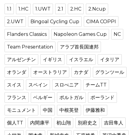
1.1
1.HC
1.UWT
2.1
2.HC
2.Ncup
2.UWT
Bingoal Cycling Cup
CIMA COPPI
Flanders Classics
Napoleon Games Cup
NC
Team Presentation
アラブ首長国連邦
アルゼンチン
イギリス
イスラエル
イタリア
オランダ
オーストラリア
カナダ
グランツール
スイス
スペイン
スロべニア
チームTT
フランス
ベルギー
ポルトガル
ポーランド
モニュメント
中国
中根英登
伊藤雅和
個人TT
内間康平
初山翔
別府史之
吉田隼人