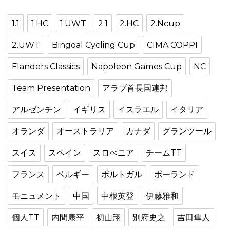
1.1
1.HC
1.UWT
2.1
2.HC
2.Ncup
2.UWT
Bingoal Cycling Cup
CIMA COPPI
Flanders Classics
Napoleon Games Cup
NC
Team Presentation
アラブ首長国連邦
アルゼンチン
イギリス
イスラエル
イタリア
オランダ
オーストラリア
カナダ
グランツール
スイス
スペイン
スロべニア
チームTT
フランス
ベルギー
ポルトガル
ポーランド
モニュメント
中国
中根英登
伊藤雅和
個人TT
内間康平
初山翔
別府史之
吉田隼人