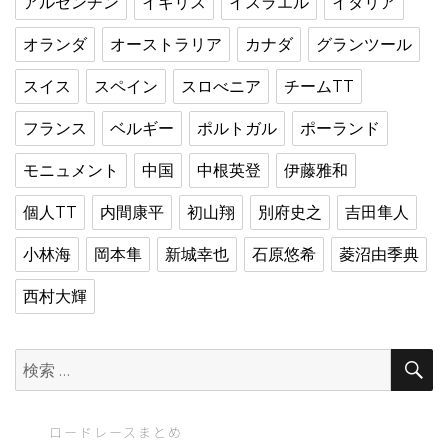
アルゼンチン
イギリス
イスラエル
イタリア
オランダ
オーストラリア
カナダ
グランツール
スイス
スペイン
スロべニア
チームTT
フランス
ベルギー
ポルトガル
ポーランド
モニュメント
中国
中根英登
伊藤雅和
個人TT
内間康平
初山翔
別府史之
吉田隼人
小林海
岡本隼
新城幸也
石原悠希
菱沼由季典
西村大輝
検
索:
ロードレースまとめ