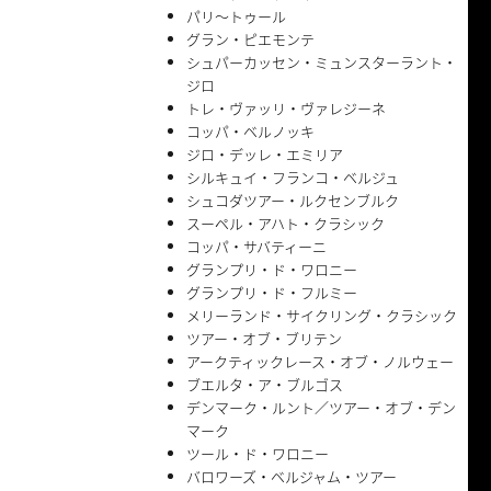
パリ〜トゥール
グラン・ピエモンテ
シュパーカッセン・ミュンスターラント・
ジロ
トレ・ヴァッリ・ヴァレジーネ
コッパ・ベルノッキ
ジロ・デッレ・エミリア
シルキュイ・フランコ・ベルジュ
シュコダツアー・ルクセンブルク
スーペル・アハト・クラシック
コッパ・サバティーニ
グランプリ・ド・ワロニー
グランプリ・ド・フルミー
メリーランド・サイクリング・クラシック
ツアー・オブ・ブリテン
アークティックレース・オブ・ノルウェー
ブエルタ・ア・ブルゴス
デンマーク・ルント／ツアー・オブ・デン
マーク
ツール・ド・ワロニー
バロワーズ・ベルジャム・ツアー