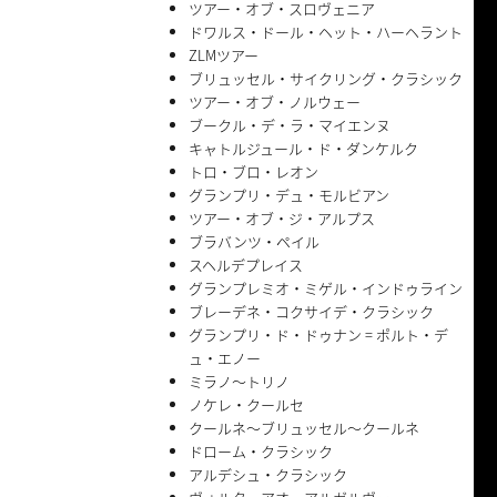
ツアー・オブ・スロヴェニア
ドワルス・ドール・ヘット・ハーヘラント
ZLMツアー
ブリュッセル・サイクリング・クラシック
ツアー・オブ・ノルウェー
ブークル・デ・ラ・マイエンヌ
キャトルジュール・ド・ダンケルク
トロ・ブロ・レオン
グランプリ・デュ・モルビアン
ツアー・オブ・ジ・アルプス
ブラバンツ・ペイル
スヘルデプレイス
グランプレミオ・ミゲル・インドゥライン
ブレーデネ・コクサイデ・クラシック
グランプリ・ド・ドゥナン = ポルト・デ
ュ・エノー
ミラノ〜トリノ
ノケレ・クールセ
クールネ〜ブリュッセル〜クールネ
ドローム・クラシック
アルデシュ・クラシック