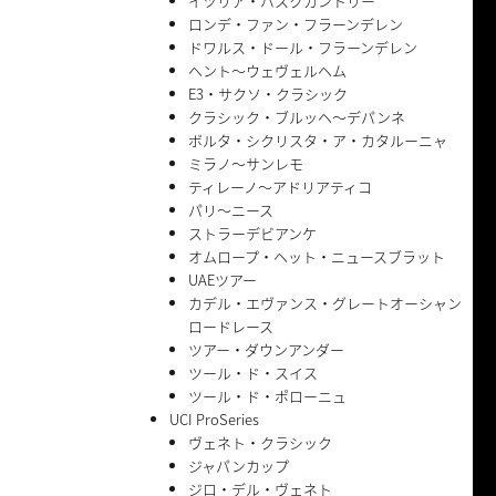
イツリア・バスクカントリー
ロンデ・ファン・フラーンデレン
ドワルス・ドール・フラーンデレン
ヘント〜ウェヴェルヘム
E3・サクソ・クラシック
クラシック・ブルッヘ〜デパンネ
ボルタ・シクリスタ・ア・カタルーニャ
ミラノ〜サンレモ
ティレーノ〜アドリアティコ
パリ〜ニース
ストラーデビアンケ
オムロープ・ヘット・ニュースブラット
UAEツアー
カデル・エヴァンス・グレートオーシャン
ロードレース
ツアー・ダウンアンダー
ツール・ド・スイス
ツール・ド・ポローニュ
UCI ProSeries
ヴェネト・クラシック
ジャパンカップ
ジロ・デル・ヴェネト