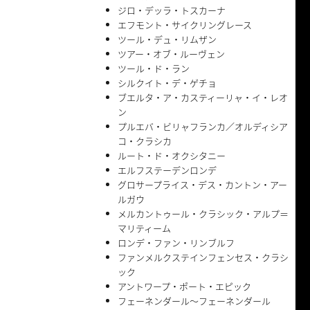
ジロ・デッラ・トスカーナ
エフモント・サイクリングレース
ツール・デュ・リムザン
ツアー・オブ・ルーヴェン
ツール・ド・ラン
シルクイト・デ・ゲチョ
ブエルタ・ア・カスティーリャ・イ・レオ
ン
プルエバ・ビリャフランカ／オルディシア
コ・クラシカ
ルート・ド・オクシタニー
エルフステーデンロンデ
グロサープライス・デス・カントン・アー
ルガウ
メルカントゥール・クラシック・アルプ＝
マリティーム
ロンデ・ファン・リンブルフ
ファンメルクステインフェンセス・クラシ
ック
アントワープ・ポート・エピック
フェーネンダール〜フェーネンダール