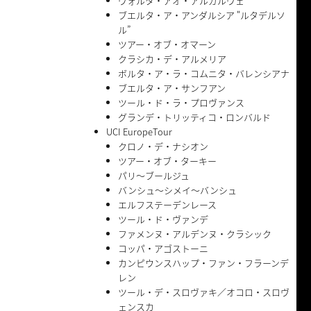
ヴォルタ・アオ・アルガルヴェ
ブエルタ・ア・アンダルシア "ルタデルソ
ル”
ツアー・オブ・オマーン
クラシカ・デ・アルメリア
ボルタ・ア・ラ・コムニタ・バレンシアナ
ブエルタ・ア・サンフアン
ツール・ド・ラ・プロヴァンス
グランデ・トリッティコ・ロンバルド
UCI EuropeTour
クロノ・デ・ナシオン
ツアー・オブ・ターキー
パリ〜ブールジュ
バンシュ〜シメイ〜バンシュ
エルフステーデンレース
ツール・ド・ヴァンデ
ファメンヌ・アルデンヌ・クラシック
コッパ・アゴストーニ
カンピウンスハップ・ファン・フラーンデ
レン
ツール・デ・スロヴァキ／オコロ・スロヴ
ェンスカ