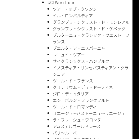
UCI WorldTour
ツアー・オブ・クワンシー
イル・ロンバルディア
グランプリ・シクリスト・ド・モンレアル
グランプリ・シクリスト・ド・ケベック
ブルターニュ・クラシック・ウエスト＝フ
ランス
ブエルタ・ア・エスパーニャ
レニュイ・ツアー
サイクラシックス・ハンブルク
ドノスティア・サンセバスティアン・クラ
シコア
ツール・ド・フランス
クリテリウム・デュ・ドーフィネ
ジロ・デ・イタリア
エシェボルン・フランクフルト
ツール・ド・ロマンディ
リエージュ〜バストーニュ〜リエージュ
ラ・フレーシュ・ワロンヌ
アムステルゴールドレース
パリ〜ルーベ