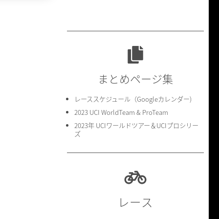
まとめページ集
レーススケジュール（Googleカレンダー)
2023 UCI WorldTeam & ProTeam
2023年 UCIワールドツアー＆UCIプロシリー
ズ
レース