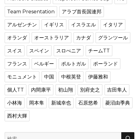
Team Presentation
アラブ首長国連邦
アルゼンチン
イギリス
イスラエル
イタリア
オランダ
オーストラリア
カナダ
グランツール
スイス
スペイン
スロべニア
チームTT
フランス
ベルギー
ポルトガル
ポーランド
モニュメント
中国
中根英登
伊藤雅和
個人TT
内間康平
初山翔
別府史之
吉田隼人
小林海
岡本隼
新城幸也
石原悠希
菱沼由季典
西村大輝
検