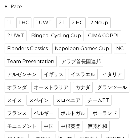
Race
1.1
1.HC
1.UWT
2.1
2.HC
2.Ncup
2.UWT
Bingoal Cycling Cup
CIMA COPPI
Flanders Classics
Napoleon Games Cup
NC
Team Presentation
アラブ首長国連邦
アルゼンチン
イギリス
イスラエル
イタリア
オランダ
オーストラリア
カナダ
グランツール
スイス
スペイン
スロべニア
チームTT
フランス
ベルギー
ポルトガル
ポーランド
モニュメント
中国
中根英登
伊藤雅和