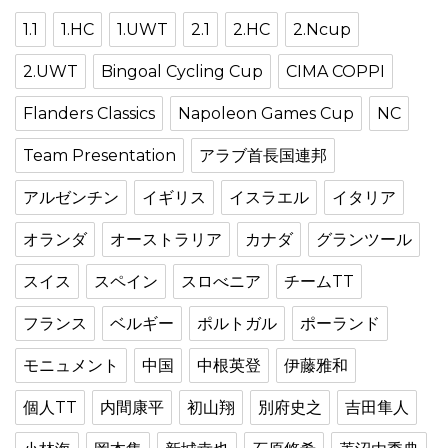
1.1
1.HC
1.UWT
2.1
2.HC
2.Ncup
2.UWT
Bingoal Cycling Cup
CIMA COPPI
Flanders Classics
Napoleon Games Cup
NC
Team Presentation
アラブ首長国連邦
アルゼンチン
イギリス
イスラエル
イタリア
オランダ
オーストラリア
カナダ
グランツール
スイス
スペイン
スロべニア
チームTT
フランス
ベルギー
ポルトガル
ポーランド
モニュメント
中国
中根英登
伊藤雅和
個人TT
内間康平
初山翔
別府史之
吉田隼人