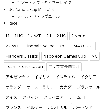
ツアー・オブ・タイフーレイク
UCI Nations Cup Men U23
ツール・ド・ラヴニール
Race
1.1
1.HC
1.UWT
2.1
2.HC
2.Ncup
2.UWT
Bingoal Cycling Cup
CIMA COPPI
Flanders Classics
Napoleon Games Cup
NC
Team Presentation
アラブ首長国連邦
アルゼンチン
イギリス
イスラエル
イタリア
オランダ
オーストラリア
カナダ
グランツール
スイス
スペイン
スロべニア
チームTT
フランス
ベルギー
ポルトガル
ポーランド