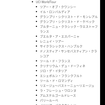
UCI WorldTour
ツアー・オブ・クワンシー
イル・ロンバルディア
グランプリ・シクリスト・ド・モンレアル
グランプリ・シクリスト・ド・ケベック
ブルターニュ・クラシック・ウエスト＝フ
ランス
ブエルタ・ア・エスパーニャ
レニュイ・ツアー
サイクラシックス・ハンブルク
ドノスティア・サンセバスティアン・クラ
シコア
ツール・ド・フランス
クリテリウム・デュ・ドーフィネ
ジロ・デ・イタリア
エシェボルン・フランクフルト
ツール・ド・ロマンディ
リエージュ〜バストーニュ〜リエージュ
ラ・フレーシュ・ワロンヌ
アムステルゴールドレース
パリ〜ルーベ