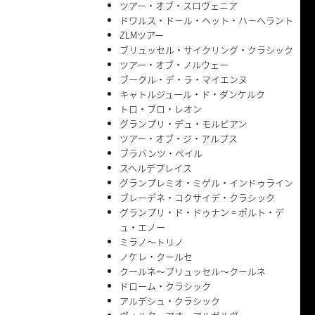
ツアー・オブ・スロヴェニア
ドワルス・ドール・ヘット・ハーヘラント
ZLMツアー
ブリュッセル・サイクリング・クラシック
ツアー・オブ・ノルウェー
ブークル・デ・ラ・マイエンヌ
キャトルジュール・ド・ダンケルク
トロ・ブロ・レオン
グランプリ・デュ・モルビアン
ツアー・オブ・ジ・アルプス
ブラバンツ・ペイル
スヘルデプレイス
グランプレミオ・ミゲル・インドゥライン
ブレーデネ・コクサイデ・クラシック
グランプリ・ド・ドゥナン = ポルト・デ
ュ・エノー
ミラノ〜トリノ
ノケレ・クールセ
クールネ〜ブリュッセル〜クールネ
ドローム・クラシック
アルデシュ・クラシック