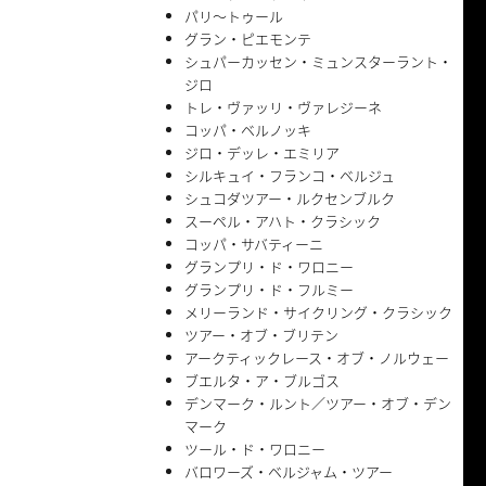
パリ〜トゥール
グラン・ピエモンテ
シュパーカッセン・ミュンスターラント・
ジロ
トレ・ヴァッリ・ヴァレジーネ
コッパ・ベルノッキ
ジロ・デッレ・エミリア
シルキュイ・フランコ・ベルジュ
シュコダツアー・ルクセンブルク
スーペル・アハト・クラシック
コッパ・サバティーニ
グランプリ・ド・ワロニー
グランプリ・ド・フルミー
メリーランド・サイクリング・クラシック
ツアー・オブ・ブリテン
アークティックレース・オブ・ノルウェー
ブエルタ・ア・ブルゴス
デンマーク・ルント／ツアー・オブ・デン
マーク
ツール・ド・ワロニー
バロワーズ・ベルジャム・ツアー