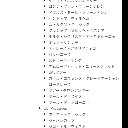
イツリア・バスクカントリー
ロンデ・ファン・フラーンデレン
ドワルス・ドール・フラーンデレン
ヘント〜ウェヴェルヘム
E3・サクソ・クラシック
クラシック・ブルッヘ〜デパンネ
ボルタ・シクリスタ・ア・カタルーニャ
ミラノ〜サンレモ
ティレーノ〜アドリアティコ
パリ〜ニース
ストラーデビアンケ
オムロープ・ヘット・ニュースブラット
UAEツアー
カデル・エヴァンス・グレートオーシャン
ロードレース
ツアー・ダウンアンダー
ツール・ド・スイス
ツール・ド・ポローニュ
UCI ProSeries
ヴェネト・クラシック
ジャパンカップ
ジロ・デル・ヴェネト