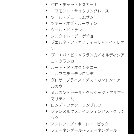
ジロ・デッラ・トスカーナ
エフモント・サイクリングレース
ツール・デュ・リムザン
ツアー・オブ・ルーヴェン
ツール・ド・ラン
シルクイト・デ・ゲチョ
ブエルタ・ア・カスティーリャ・イ・レオ
ン
プルエバ・ビリャフランカ／オルディシア
コ・クラシカ
ルート・ド・オクシタニー
エルフステーデンロンデ
グロサープライス・デス・カントン・アー
ルガウ
メルカントゥール・クラシック・アルプ＝
マリティーム
ロンデ・ファン・リンブルフ
ファンメルクステインフェンセス・クラシ
ック
アントワープ・ポート・エピック
フェーネンダール〜フェーネンダール