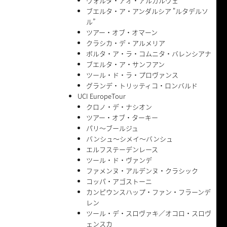
ヴォルタ・アオ・アルガルヴェ
ブエルタ・ア・アンダルシア "ルタデルソ
ル”
ツアー・オブ・オマーン
クラシカ・デ・アルメリア
ボルタ・ア・ラ・コムニタ・バレンシアナ
ブエルタ・ア・サンフアン
ツール・ド・ラ・プロヴァンス
グランデ・トリッティコ・ロンバルド
UCI EuropeTour
クロノ・デ・ナシオン
ツアー・オブ・ターキー
パリ〜ブールジュ
バンシュ〜シメイ〜バンシュ
エルフステーデンレース
ツール・ド・ヴァンデ
ファメンヌ・アルデンヌ・クラシック
コッパ・アゴストーニ
カンピウンスハップ・ファン・フラーンデ
レン
ツール・デ・スロヴァキ／オコロ・スロヴ
ェンスカ