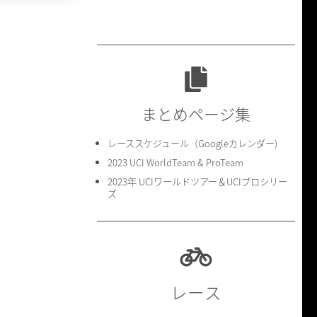
まとめページ集
レーススケジュール（Googleカレンダー)
2023 UCI WorldTeam & ProTeam
2023年 UCIワールドツアー＆UCIプロシリー
ズ
レース