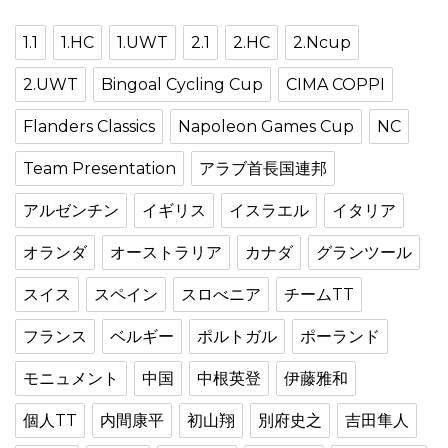
1.1
1.HC
1.UWT
2.1
2.HC
2.Ncup
2.UWT
Bingoal Cycling Cup
CIMA COPPI
Flanders Classics
Napoleon Games Cup
NC
Team Presentation
アラブ首長国連邦
アルゼンチン
イギリス
イスラエル
イタリア
オランダ
オーストラリア
カナダ
グランツール
スイス
スペイン
スロべニア
チームTT
フランス
ベルギー
ポルトガル
ポーランド
モニュメント
中国
中根英登
伊藤雅和
個人TT
内間康平
初山翔
別府史之
吉田隼人