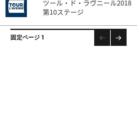
ツール・ド・ラヴニール2018
第10ステージ
投
固定ページ
1
稿
次の
ナ
ペー
ビ
ジ
ゲ
ー
シ
ョ
ン