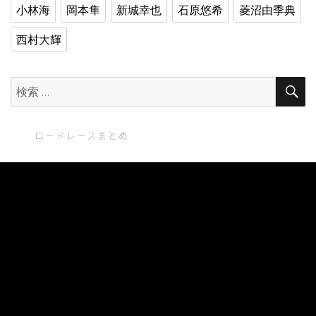
小林海
岡本隼
新城幸也
石原悠希
菱沼由季典
西村大輝
検
索:
ロードレースまとめ