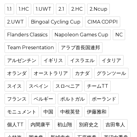
1.1
1.HC
1.UWT
2.1
2.HC
2.Ncup
2.UWT
Bingoal Cycling Cup
CIMA COPPI
Flanders Classics
Napoleon Games Cup
NC
Team Presentation
アラブ首長国連邦
アルゼンチン
イギリス
イスラエル
イタリア
オランダ
オーストラリア
カナダ
グランツール
スイス
スペイン
スロべニア
チームTT
フランス
ベルギー
ポルトガル
ポーランド
モニュメント
中国
中根英登
伊藤雅和
個人TT
内間康平
初山翔
別府史之
吉田隼人