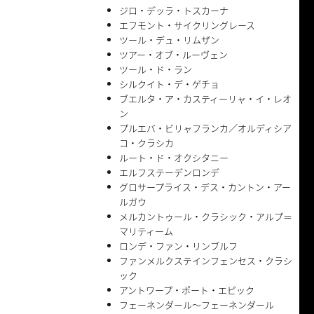
ジロ・デッラ・トスカーナ
エフモント・サイクリングレース
ツール・デュ・リムザン
ツアー・オブ・ルーヴェン
ツール・ド・ラン
シルクイト・デ・ゲチョ
ブエルタ・ア・カスティーリャ・イ・レオ
ン
プルエバ・ビリャフランカ／オルディシア
コ・クラシカ
ルート・ド・オクシタニー
エルフステーデンロンデ
グロサープライス・デス・カントン・アー
ルガウ
メルカントゥール・クラシック・アルプ＝
マリティーム
ロンデ・ファン・リンブルフ
ファンメルクステインフェンセス・クラシ
ック
アントワープ・ポート・エピック
フェーネンダール〜フェーネンダール