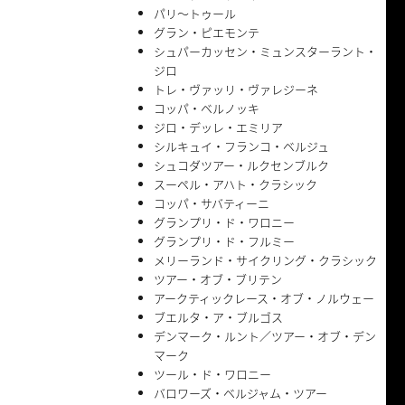
パリ〜トゥール
グラン・ピエモンテ
シュパーカッセン・ミュンスターラント・
ジロ
トレ・ヴァッリ・ヴァレジーネ
コッパ・ベルノッキ
ジロ・デッレ・エミリア
シルキュイ・フランコ・ベルジュ
シュコダツアー・ルクセンブルク
スーペル・アハト・クラシック
コッパ・サバティーニ
グランプリ・ド・ワロニー
グランプリ・ド・フルミー
メリーランド・サイクリング・クラシック
ツアー・オブ・ブリテン
アークティックレース・オブ・ノルウェー
ブエルタ・ア・ブルゴス
デンマーク・ルント／ツアー・オブ・デン
マーク
ツール・ド・ワロニー
バロワーズ・ベルジャム・ツアー