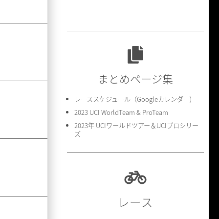
まとめページ集
レーススケジュール（Googleカレンダー)
2023 UCI WorldTeam & ProTeam
2023年 UCIワールドツアー＆UCIプロシリー
ズ
レース