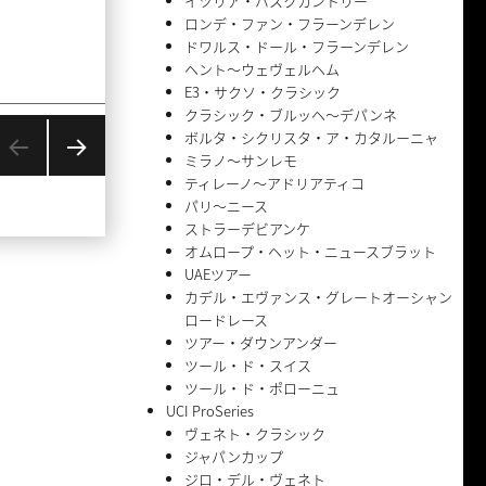
イツリア・バスクカントリー
ロンデ・ファン・フラーンデレン
ドワルス・ドール・フラーンデレン
ヘント〜ウェヴェルヘム
E3・サクソ・クラシック
クラシック・ブルッヘ〜デパンネ
ボルタ・シクリスタ・ア・カタルーニャ
ミラノ〜サンレモ
ティレーノ〜アドリアティコ
次の
ペー
パリ〜ニース
ジ
ストラーデビアンケ
オムロープ・ヘット・ニュースブラット
UAEツアー
カデル・エヴァンス・グレートオーシャン
ロードレース
ツアー・ダウンアンダー
ツール・ド・スイス
ツール・ド・ポローニュ
UCI ProSeries
ヴェネト・クラシック
ジャパンカップ
ジロ・デル・ヴェネト