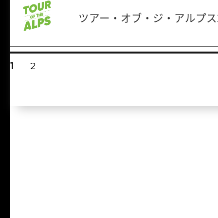
ツアー・オブ・ジ・アルプス2
投
固
1
固
2
稿
定
定
ペ
ペ
ナ
ー
ー
ビ
ジ
ジ
ゲ
ー
シ
ョ
ン