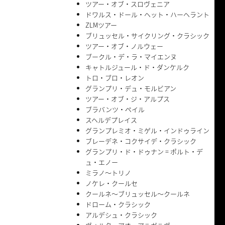
ツアー・オブ・スロヴェニア
ドワルス・ドール・ヘット・ハーヘラント
ZLMツアー
ブリュッセル・サイクリング・クラシック
ツアー・オブ・ノルウェー
ブークル・デ・ラ・マイエンヌ
キャトルジュール・ド・ダンケルク
トロ・ブロ・レオン
グランプリ・デュ・モルビアン
ツアー・オブ・ジ・アルプス
ブラバンツ・ペイル
スヘルデプレイス
グランプレミオ・ミゲル・インドゥライン
ブレーデネ・コクサイデ・クラシック
グランプリ・ド・ドゥナン = ポルト・デ
ュ・エノー
ミラノ〜トリノ
ノケレ・クールセ
クールネ〜ブリュッセル〜クールネ
ドローム・クラシック
アルデシュ・クラシック