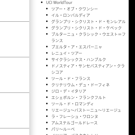
UCI WorldTour
ツアー・オブ・クワンシー
イル・ロンバルディア
グランプリ・シクリスト・ド・モンレアル
グランプリ・シクリスト・ド・ケベック
ブルターニュ・クラシック・ウエスト＝フ
ランス
ブエルタ・ア・エスパーニャ
レニュイ・ツアー
サイクラシックス・ハンブルク
ドノスティア・サンセバスティアン・クラ
シコア
ツール・ド・フランス
クリテリウム・デュ・ドーフィネ
ジロ・デ・イタリア
エシェボルン・フランクフルト
ツール・ド・ロマンディ
リエージュ〜バストーニュ〜リエージュ
ラ・フレーシュ・ワロンヌ
アムステルゴールドレース
パリ〜ルーベ