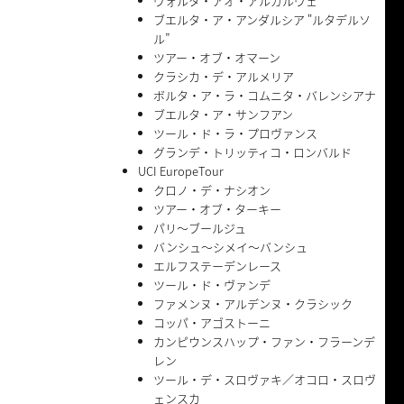
ヴォルタ・アオ・アルガルヴェ
ブエルタ・ア・アンダルシア "ルタデルソ
ル”
ツアー・オブ・オマーン
クラシカ・デ・アルメリア
ボルタ・ア・ラ・コムニタ・バレンシアナ
ブエルタ・ア・サンフアン
ツール・ド・ラ・プロヴァンス
グランデ・トリッティコ・ロンバルド
UCI EuropeTour
クロノ・デ・ナシオン
ツアー・オブ・ターキー
パリ〜ブールジュ
バンシュ〜シメイ〜バンシュ
エルフステーデンレース
ツール・ド・ヴァンデ
ファメンヌ・アルデンヌ・クラシック
コッパ・アゴストーニ
カンピウンスハップ・ファン・フラーンデ
レン
ツール・デ・スロヴァキ／オコロ・スロヴ
ェンスカ