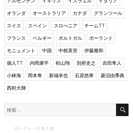
アルゼンチン
イギリス
イスラエル
イタリア
オランダ
オーストラリア
カナダ
グランツール
スイス
スペイン
スロべニア
チームTT
フランス
ベルギー
ポルトガル
ポーランド
モニュメント
中国
中根英登
伊藤雅和
個人TT
内間康平
初山翔
別府史之
吉田隼人
小林海
岡本隼
新城幸也
石原悠希
菱沼由季典
西村大輝
検
索:
ロードレースまとめ