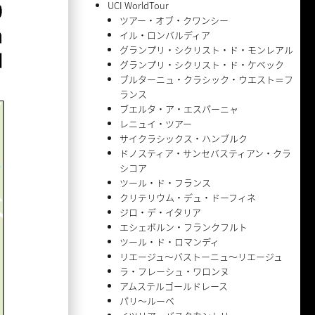
UCI WorldTour
ツアー・オブ・クワンシー
イル・ロンバルディア
グランプリ・シクリスト・ド・モンレアル
グランプリ・シクリスト・ド・ケベック
ブルターニュ・クラシック・ウエスト＝フ
ランス
ブエルタ・ア・エスパーニャ
レニュイ・ツアー
サイクラシックス・ハンブルク
ドノスティア・サンセバスティアン・クラ
シコア
ツール・ド・フランス
クリテリウム・デュ・ドーフィネ
ジロ・デ・イタリア
エシェボルン・フランクフルト
ツール・ド・ロマンディ
リエージュ〜バストーニュ〜リエージュ
ラ・フレーシュ・ワロンヌ
アムステルゴールドレース
パリ〜ルーベ