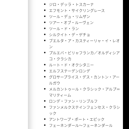
ジロ・デッラ・トスカーナ
エフモント・サイクリングレース
ツール・デュ・リムザン
ツアー・オブ・ルーヴェン
ツール・ド・ラン
シルクイト・デ・ゲチョ
ブエルタ・ア・カスティーリャ・イ・レオ
ン
プルエバ・ビリャフランカ／オルディシア
コ・クラシカ
ルート・ド・オクシタニー
エルフステーデンロンデ
グロサープライス・デス・カントン・アー
ルガウ
メルカントゥール・クラシック・アルプ＝
マリティーム
ロンデ・ファン・リンブルフ
ファンメルクステインフェンセス・クラシ
ック
アントワープ・ポート・エピック
フェーネンダール〜フェーネンダール