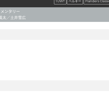
1.UWT
ベルギー
Flanders Classi
メンタリー
風太／土井雪広