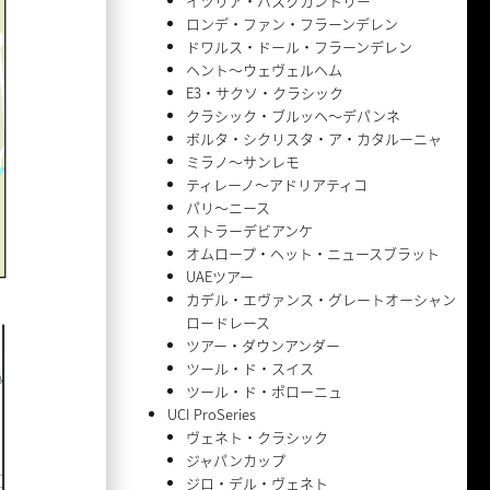
イツリア・バスクカントリー
ロンデ・ファン・フラーンデレン
ドワルス・ドール・フラーンデレン
ヘント〜ウェヴェルヘム
E3・サクソ・クラシック
クラシック・ブルッヘ〜デパンネ
ボルタ・シクリスタ・ア・カタルーニャ
ミラノ〜サンレモ
ティレーノ〜アドリアティコ
パリ〜ニース
ストラーデビアンケ
オムロープ・ヘット・ニュースブラット
UAEツアー
カデル・エヴァンス・グレートオーシャン
ロードレース
ツアー・ダウンアンダー
ツール・ド・スイス
ツール・ド・ポローニュ
UCI ProSeries
ヴェネト・クラシック
ジャパンカップ
ジロ・デル・ヴェネト