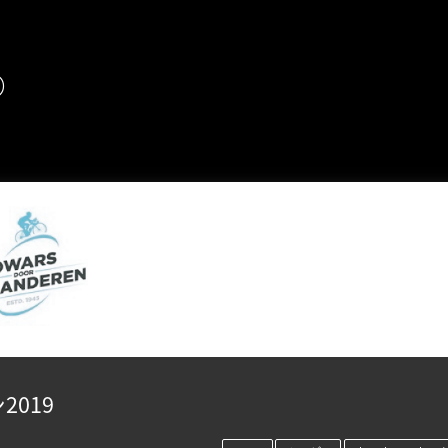
め
019