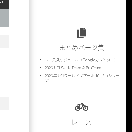
cs
まとめページ集
レーススケジュール（Googleカレンダー)
2023 UCI WorldTeam & ProTeam
2023年 UCIワールドツアー＆UCIプロシリー
ズ
レース