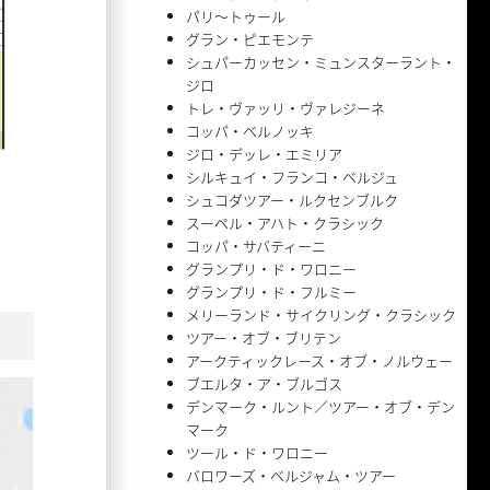
パリ〜トゥール
グラン・ピエモンテ
シュパーカッセン・ミュンスターラント・
ジロ
トレ・ヴァッリ・ヴァレジーネ
コッパ・ベルノッキ
ジロ・デッレ・エミリア
シルキュイ・フランコ・ベルジュ
シュコダツアー・ルクセンブルク
スーペル・アハト・クラシック
コッパ・サバティーニ
グランプリ・ド・ワロニー
グランプリ・ド・フルミー
メリーランド・サイクリング・クラシック
ツアー・オブ・ブリテン
アークティックレース・オブ・ノルウェー
ブエルタ・ア・ブルゴス
デンマーク・ルント／ツアー・オブ・デン
マーク
ツール・ド・ワロニー
バロワーズ・ベルジャム・ツアー