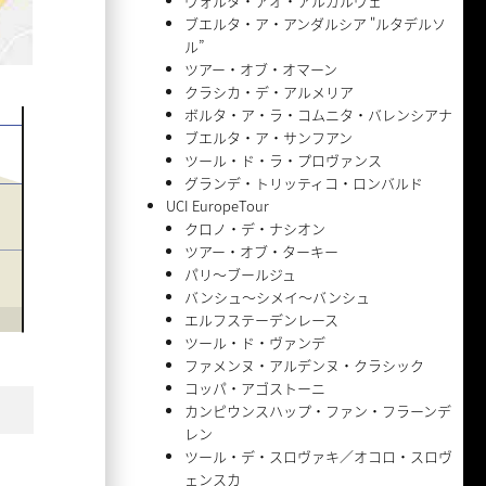
ヴォルタ・アオ・アルガルヴェ
ブエルタ・ア・アンダルシア "ルタデルソ
ル”
ツアー・オブ・オマーン
クラシカ・デ・アルメリア
ボルタ・ア・ラ・コムニタ・バレンシアナ
ブエルタ・ア・サンフアン
ツール・ド・ラ・プロヴァンス
グランデ・トリッティコ・ロンバルド
UCI EuropeTour
クロノ・デ・ナシオン
ツアー・オブ・ターキー
パリ〜ブールジュ
バンシュ〜シメイ〜バンシュ
エルフステーデンレース
ツール・ド・ヴァンデ
ファメンヌ・アルデンヌ・クラシック
コッパ・アゴストーニ
カンピウンスハップ・ファン・フラーンデ
レン
ツール・デ・スロヴァキ／オコロ・スロヴ
ェンスカ