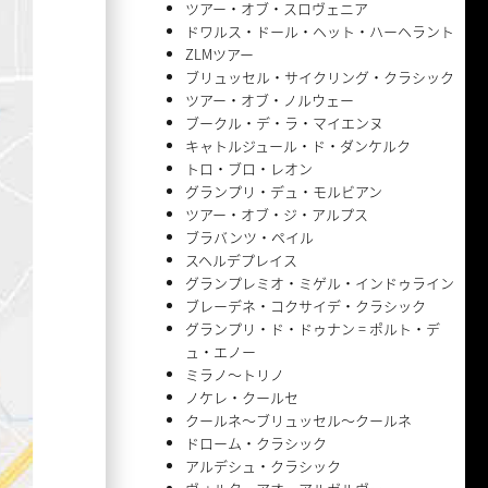
ツアー・オブ・スロヴェニア
ドワルス・ドール・ヘット・ハーヘラント
ZLMツアー
ブリュッセル・サイクリング・クラシック
ツアー・オブ・ノルウェー
ブークル・デ・ラ・マイエンヌ
キャトルジュール・ド・ダンケルク
トロ・ブロ・レオン
グランプリ・デュ・モルビアン
ツアー・オブ・ジ・アルプス
ブラバンツ・ペイル
スヘルデプレイス
グランプレミオ・ミゲル・インドゥライン
ブレーデネ・コクサイデ・クラシック
グランプリ・ド・ドゥナン = ポルト・デ
ュ・エノー
ミラノ〜トリノ
ノケレ・クールセ
クールネ〜ブリュッセル〜クールネ
ドローム・クラシック
アルデシュ・クラシック