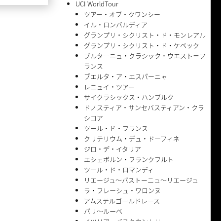
UCI WorldTour
ツアー・オブ・クワンシー
イル・ロンバルディア
グランプリ・シクリスト・ド・モンレアル
グランプリ・シクリスト・ド・ケベック
ブルターニュ・クラシック・ウエスト＝フ
ランス
ブエルタ・ア・エスパーニャ
レニュイ・ツアー
サイクラシックス・ハンブルク
ドノスティア・サンセバスティアン・クラ
シコア
ツール・ド・フランス
クリテリウム・デュ・ドーフィネ
ジロ・デ・イタリア
エシェボルン・フランクフルト
ツール・ド・ロマンディ
リエージュ〜バストーニュ〜リエージュ
ラ・フレーシュ・ワロンヌ
アムステルゴールドレース
パリ〜ルーベ