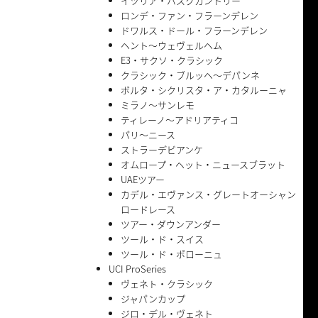
イツリア・バスクカントリー
ロンデ・ファン・フラーンデレン
ドワルス・ドール・フラーンデレン
ヘント〜ウェヴェルヘム
E3・サクソ・クラシック
クラシック・ブルッヘ〜デパンネ
ボルタ・シクリスタ・ア・カタルーニャ
ミラノ〜サンレモ
ティレーノ〜アドリアティコ
パリ〜ニース
ストラーデビアンケ
オムロープ・ヘット・ニュースブラット
UAEツアー
カデル・エヴァンス・グレートオーシャン
ロードレース
ツアー・ダウンアンダー
ツール・ド・スイス
ツール・ド・ポローニュ
UCI ProSeries
ヴェネト・クラシック
ジャパンカップ
ジロ・デル・ヴェネト