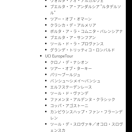
ヴォルタ・アオ・アルガルヴェ
ブエルタ・ア・アンダルシア "ルタデルソ
ル”
ツアー・オブ・オマーン
クラシカ・デ・アルメリア
ボルタ・ア・ラ・コムニタ・バレンシアナ
ブエルタ・ア・サンフアン
ツール・ド・ラ・プロヴァンス
グランデ・トリッティコ・ロンバルド
UCI EuropeTour
クロノ・デ・ナシオン
ツアー・オブ・ターキー
パリ〜ブールジュ
バンシュ〜シメイ〜バンシュ
エルフステーデンレース
ツール・ド・ヴァンデ
ファメンヌ・アルデンヌ・クラシック
コッパ・アゴストーニ
カンピウンスハップ・ファン・フラーンデ
レン
ツール・デ・スロヴァキ／オコロ・スロヴ
ェンスカ