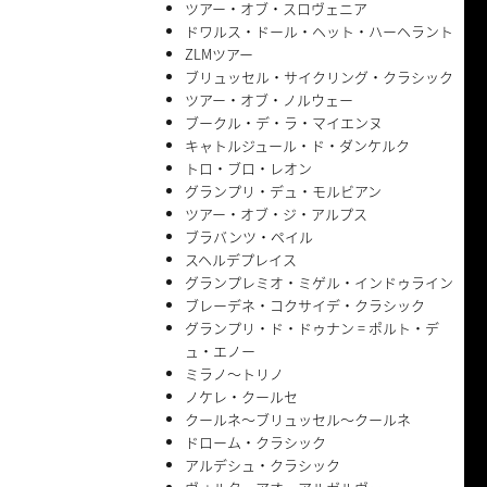
ツアー・オブ・スロヴェニア
ドワルス・ドール・ヘット・ハーヘラント
ZLMツアー
ブリュッセル・サイクリング・クラシック
ツアー・オブ・ノルウェー
ブークル・デ・ラ・マイエンヌ
キャトルジュール・ド・ダンケルク
トロ・ブロ・レオン
グランプリ・デュ・モルビアン
ツアー・オブ・ジ・アルプス
ブラバンツ・ペイル
スヘルデプレイス
グランプレミオ・ミゲル・インドゥライン
ブレーデネ・コクサイデ・クラシック
グランプリ・ド・ドゥナン = ポルト・デ
ュ・エノー
ミラノ〜トリノ
ノケレ・クールセ
クールネ〜ブリュッセル〜クールネ
ドローム・クラシック
アルデシュ・クラシック