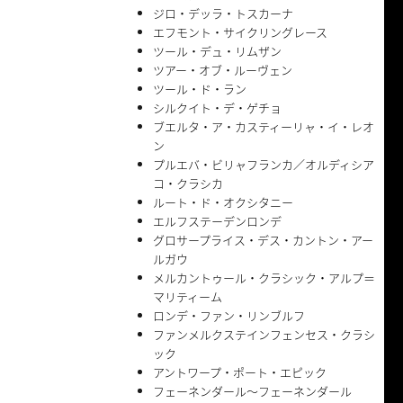
ジロ・デッラ・トスカーナ
エフモント・サイクリングレース
ツール・デュ・リムザン
ツアー・オブ・ルーヴェン
ツール・ド・ラン
シルクイト・デ・ゲチョ
ブエルタ・ア・カスティーリャ・イ・レオ
ン
プルエバ・ビリャフランカ／オルディシア
コ・クラシカ
ルート・ド・オクシタニー
エルフステーデンロンデ
グロサープライス・デス・カントン・アー
ルガウ
メルカントゥール・クラシック・アルプ＝
マリティーム
ロンデ・ファン・リンブルフ
ファンメルクステインフェンセス・クラシ
ック
アントワープ・ポート・エピック
フェーネンダール〜フェーネンダール