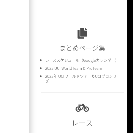
まとめページ集
レーススケジュール（Googleカレンダー)
2023 UCI WorldTeam & ProTeam
2023年 UCIワールドツアー＆UCIプロシリー
ズ
レース