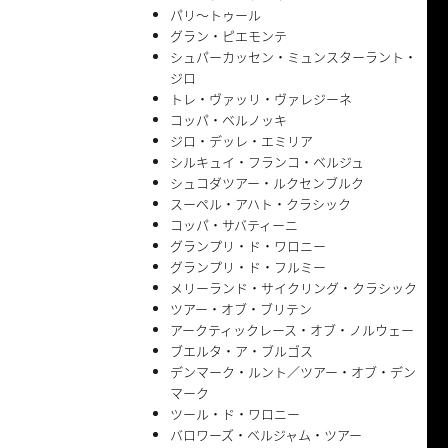
パリ〜トゥール
グラン・ピエモンテ
シュパーカッセン・ミュンスターラント・
ジロ
トレ・ヴァッリ・ヴァレジーネ
コッパ・ベルノッキ
ジロ・デッレ・エミリア
シルキュイ・フランコ・ベルジュ
シュコダツアー・ルクセンブルク
スーペル・アハト・クラシック
コッパ・サバティーニ
グランプリ・ド・ワロニー
グランプリ・ド・フルミー
メリーランド・サイクリング・クラシック
ツアー・オブ・ブリテン
アークティックレース・オブ・ノルウェー
ブエルタ・ア・ブルゴス
デンマーク・ルント／ツアー・オブ・デン
マーク
ツール・ド・ワロニー
バロワーズ・ベルジャム・ツアー