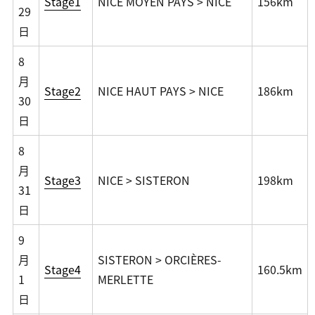
Stage1
NICE MOYEN PAYS > NICE
156km
29
日
8
月
Stage2
NICE HAUT PAYS > NICE
186km
30
日
8
月
Stage3
NICE > SISTERON
198km
31
日
9
月
SISTERON > ORCIÈRES-
Stage4
160.5km
1
MERLETTE
日