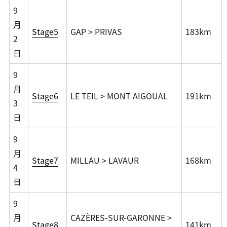
9
月
Stage5
GAP > PRIVAS
183km
2
日
9
月
Stage6
LE TEIL > MONT AIGOUAL
191km
3
日
9
月
Stage7
MILLAU > LAVAUR
168km
4
日
9
月
CAZÈRES-SUR-GARONNE >
Stage8
141km