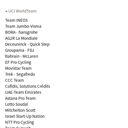
UCI WorldTeam
Team INEOS
Team Jumbo-Visma
BORA - hansgrohe
AG2R La Mondiale
Deceuninck - Quick Step
Groupama - FDJ
Bahrain - McLaren
EF Pro Cycling
Movistar Team
Trek - Segafredo
CCC Team
Cofidis, Solutions Crédits
UAE-Team Emirates
Astana Pro Team
Lotto Soudal
Mitchelton-Scott
Israel Start-Up Nation
NTT Pro Cycling