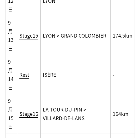
12
LYON
日
9
月
Stage15
LYON > GRAND COLOMBIER
174.5km
13
日
9
月
Rest
ISÈRE
-
14
日
9
月
LA TOUR-DU-PIN >
Stage16
164km
15
VILLARD-DE-LANS
日