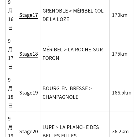
9
月
GRENOBLE > MÉRIBEL COL
Stage17
170km
16
DE LA LOZE
日
9
月
MÉRIBEL > LA ROCHE-SUR-
Stage18
175km
17
FORON
日
9
月
BOURG-EN-BRESSE >
Stage19
166.5km
18
CHAMPAGNOLE
日
9
月
LURE > LA PLANCHE DES
Stage20
36.2km
19
BELLES FILLES