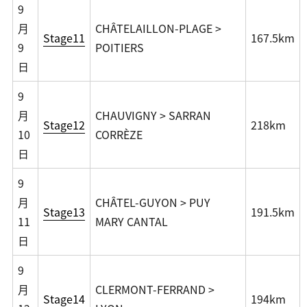
9
月
CHÂTELAILLON-PLAGE >
Stage11
167.5km
9
POITIERS
日
9
月
CHAUVIGNY > SARRAN
Stage12
218km
10
CORRÈZE
日
9
月
CHÂTEL-GUYON > PUY
Stage13
191.5km
11
MARY CANTAL
日
9
月
CLERMONT-FERRAND >
Stage14
194km