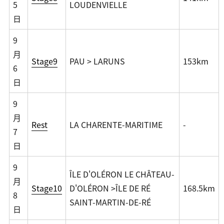
5
LOUDENVIELLE
日
9
月
Stage9
PAU > LARUNS
153km
6
日
9
月
Rest
LA CHARENTE-MARITIME
-
7
日
9
ÎLE D'OLÉRON LE CHÂTEAU-
月
Stage10
D'OLÉRON >ÎLE DE RÉ
168.5km
8
SAINT-MARTIN-DE-RÉ
日