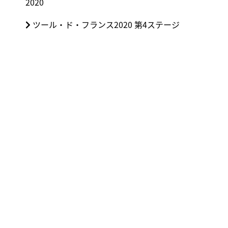
2020
ナ
投
ビ
次
ツール・ド・フランス2020 第4ステージ
稿:
ゲ
の
ー
投
シ
稿:
ョ
ン