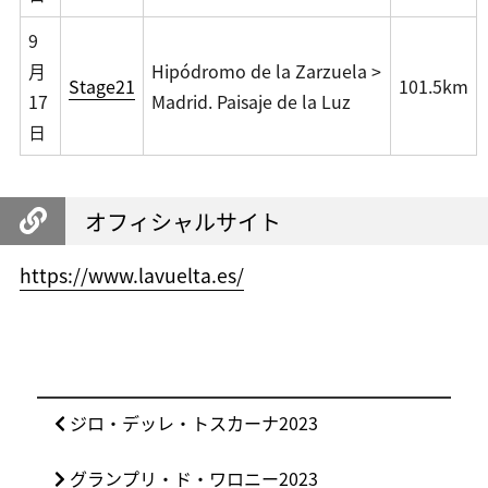
9
月
Hipódromo de la Zarzuela >
Stage21
101.5km
17
Madrid. Paisaje de la Luz
日
オフィシャルサイト
https://www.lavuelta.es/
投
前
ジロ・デッレ・トスカーナ2023
稿
の
ナ
次
グランプリ・ド・ワロニー2023
投