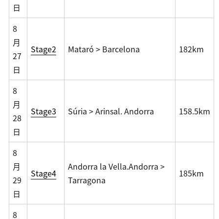
日
8
月
Stage2
Mataró > Barcelona
182km
27
日
8
月
Stage3
Súria > Arinsal. Andorra
158.5km
28
日
8
月
Andorra la Vella.Andorra >
Stage4
185km
29
Tarragona
日
8