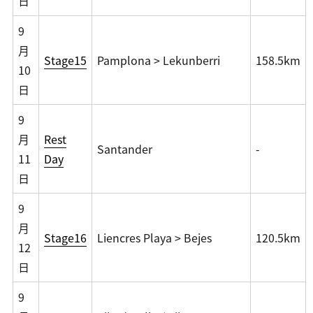
日
9
月
Stage15
Pamplona > Lekunberri
158.5km
10
日
9
月
Rest
Santander
-
11
Day
日
9
月
Stage16
Liencres Playa > Bejes
120.5km
12
日
9