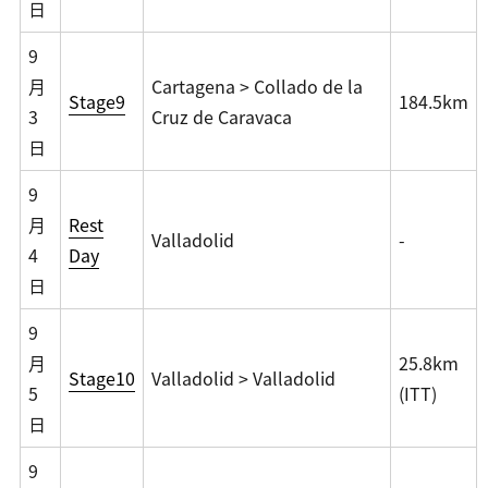
日
9
月
Cartagena > Collado de la
Stage9
184.5km
3
Cruz de Caravaca
日
9
月
Rest
Valladolid
-
4
Day
日
9
月
25.8km
Stage10
Valladolid > Valladolid
5
(ITT)
日
9