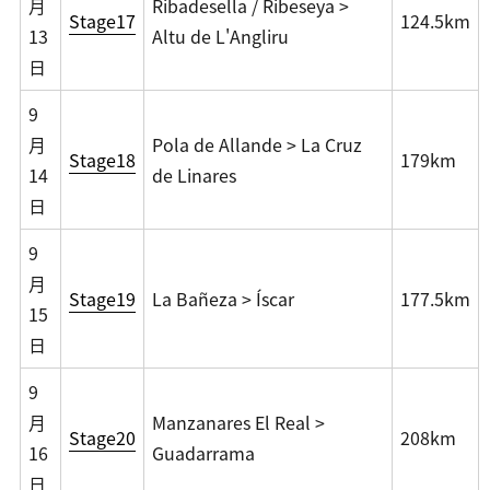
月
Ribadesella / Ribeseya >
Stage17
124.5km
13
Altu de L'Angliru
日
9
月
Pola de Allande > La Cruz
Stage18
179km
14
de Linares
日
9
月
Stage19
La Bañeza > Íscar
177.5km
15
日
9
月
Manzanares El Real >
Stage20
208km
16
Guadarrama
日