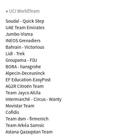
UCI WorldTeam
Soudal - Quick Step
UAE Team Emirates
Jumbo-Visma
INEOS Grenadiers
Bahrain - Victorious
Lidl - Trek
Groupama - FDJ
BORA - hansgrohe
Alpecin-Deceuninck
EF Education-EasyPost
AG2R Citroën Team
Team Jayco AlUla
Intermarché - Circus - Wanty
Movistar Team
Cofidis
Team dsm - firmenich
Team Arkéa Samsic
Astana Qazaqstan Team