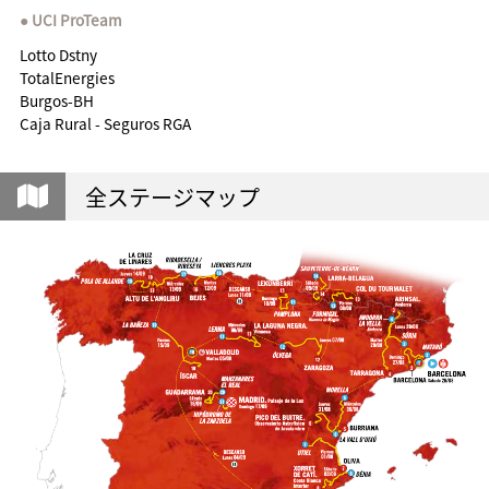
UCI ProTeam
Lotto Dstny
TotalEnergies
Burgos-BH
Caja Rural - Seguros RGA
全ステージマップ