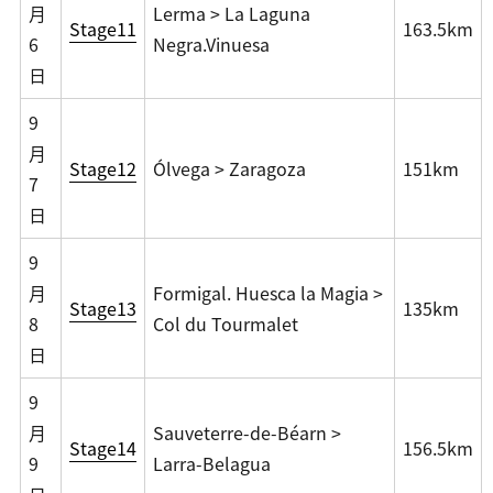
月
Lerma > La Laguna
Stage11
163.5km
6
Negra.Vinuesa
日
9
月
Stage12
Ólvega > Zaragoza
151km
7
日
9
月
Formigal. Huesca la Magia >
Stage13
135km
8
Col du Tourmalet
日
9
月
Sauveterre-de-Béarn >
Stage14
156.5km
9
Larra-Belagua