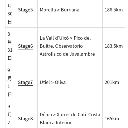
月
Stage5
Morella > Burriana
186.5km
30
日
8
La Vall d'Uixó > Pico del
月
Stage6
Buitre. Observatorio
183.5km
31
Astrofísico de Javalambre
日
9
月
Stage7
Utiel > Oliva
201km
1
日
9
月
Dénia > Xorret de Catí. Costa
Stage8
165km
2
Blanca Interior