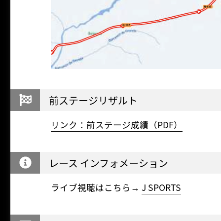
前ステージリザルト
リンク：前ステージ成績（PDF）
レース インフォメーション
ライブ視聴はこちら→
J SPORTS