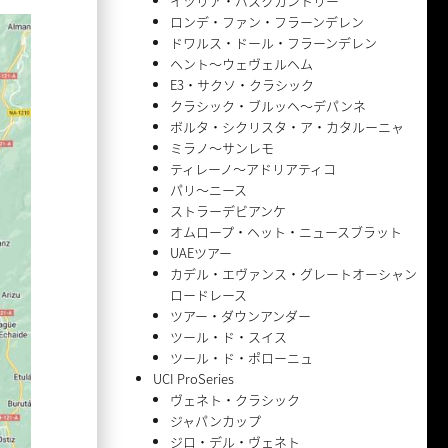
イツリア・バスクカントリー
ロンデ・ファン・フラーンデレン
ドワルス・ドール・フラーンデレン
ヘント〜ウェヴェルヘム
E3・サクソ・クラシック
クラシック・ブルッヘ〜デパンネ
ボルタ・シクリスタ・ア・カタルーニャ
ミラノ〜サンレモ
ティレーノ〜アドリアティコ
パリ〜ニース
ストラーデビアンケ
オムロープ・ヘット・ニュースブラット
UAEツアー
カデル・エヴァンス・グレートオーシャン
ロードレース
ツアー・ダウンアンダー
ツール・ド・スイス
ツール・ド・ポローニュ
UCI ProSeries
ヴェネト・クラシック
ジャパンカップ
ジロ・デル・ヴェネト