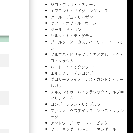
ジロ・デッラ・トスカーナ
エフモント・サイクリングレース
ツール・デュ・リムザン
ツアー・オブ・ルーヴェン
ツール・ド・ラン
シルクイト・デ・ゲチョ
ブエルタ・ア・カスティーリャ・イ・レオ
ン
プルエバ・ビリャフランカ／オルディシア
コ・クラシカ
ルート・ド・オクシタニー
エルフステーデンロンデ
グロサープライス・デス・カントン・アー
ルガウ
メルカントゥール・クラシック・アルプ＝
マリティーム
ロンデ・ファン・リンブルフ
ファンメルクステインフェンセス・クラシ
ック
アントワープ・ポート・エピック
フェーネンダール〜フェーネンダール