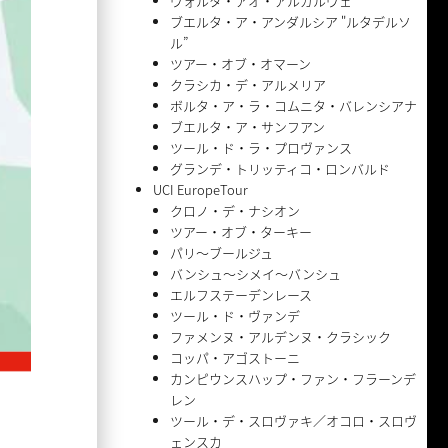
ヴォルタ・アオ・アルガルヴェ
ブエルタ・ア・アンダルシア "ルタデルソ
ル”
ツアー・オブ・オマーン
クラシカ・デ・アルメリア
ボルタ・ア・ラ・コムニタ・バレンシアナ
ブエルタ・ア・サンフアン
ツール・ド・ラ・プロヴァンス
グランデ・トリッティコ・ロンバルド
UCI EuropeTour
クロノ・デ・ナシオン
ツアー・オブ・ターキー
パリ〜ブールジュ
バンシュ〜シメイ〜バンシュ
エルフステーデンレース
ツール・ド・ヴァンデ
ファメンヌ・アルデンヌ・クラシック
コッパ・アゴストーニ
カンピウンスハップ・ファン・フラーンデ
レン
ツール・デ・スロヴァキ／オコロ・スロヴ
ェンスカ