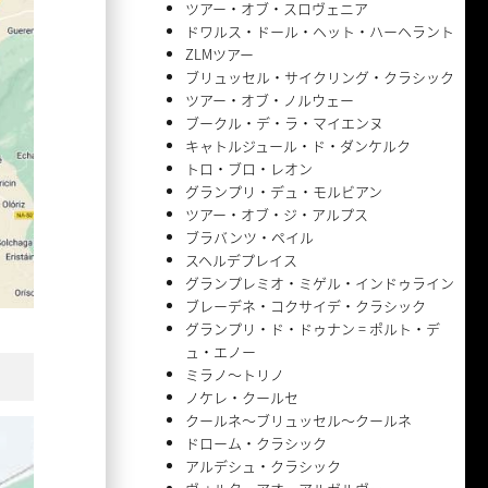
ツアー・オブ・スロヴェニア
ドワルス・ドール・ヘット・ハーヘラント
ZLMツアー
ブリュッセル・サイクリング・クラシック
ツアー・オブ・ノルウェー
ブークル・デ・ラ・マイエンヌ
キャトルジュール・ド・ダンケルク
トロ・ブロ・レオン
グランプリ・デュ・モルビアン
ツアー・オブ・ジ・アルプス
ブラバンツ・ペイル
スヘルデプレイス
グランプレミオ・ミゲル・インドゥライン
ブレーデネ・コクサイデ・クラシック
グランプリ・ド・ドゥナン = ポルト・デ
ュ・エノー
ミラノ〜トリノ
ノケレ・クールセ
クールネ〜ブリュッセル〜クールネ
ドローム・クラシック
アルデシュ・クラシック