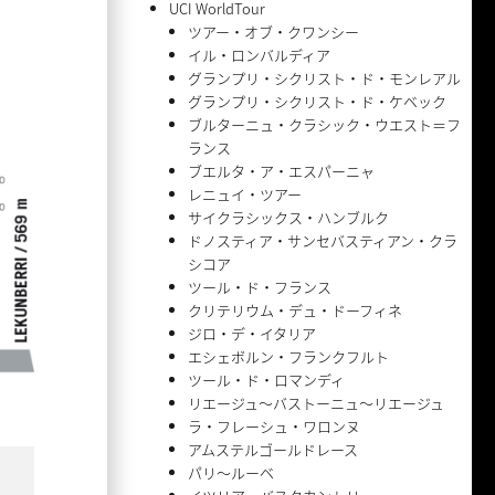
UCI WorldTour
ツアー・オブ・クワンシー
イル・ロンバルディア
グランプリ・シクリスト・ド・モンレアル
グランプリ・シクリスト・ド・ケベック
ブルターニュ・クラシック・ウエスト＝フ
ランス
ブエルタ・ア・エスパーニャ
レニュイ・ツアー
サイクラシックス・ハンブルク
ドノスティア・サンセバスティアン・クラ
シコア
ツール・ド・フランス
クリテリウム・デュ・ドーフィネ
ジロ・デ・イタリア
エシェボルン・フランクフルト
ツール・ド・ロマンディ
リエージュ〜バストーニュ〜リエージュ
ラ・フレーシュ・ワロンヌ
アムステルゴールドレース
パリ〜ルーベ