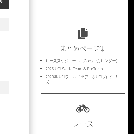
ル
まとめページ集
レーススケジュール（Googleカレンダー)
2023 UCI WorldTeam & ProTeam
2023年 UCIワールドツアー＆UCIプロシリー
ズ
レース