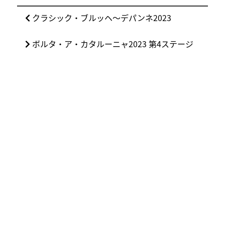
投
前
クラシック・ブルッヘ〜デパンネ2023
稿
の
ナ
次
ボルタ・ア・カタルーニャ2023 第4ステージ
投
ビ
の
稿:
ゲ
投
ー
稿:
シ
ョ
ン