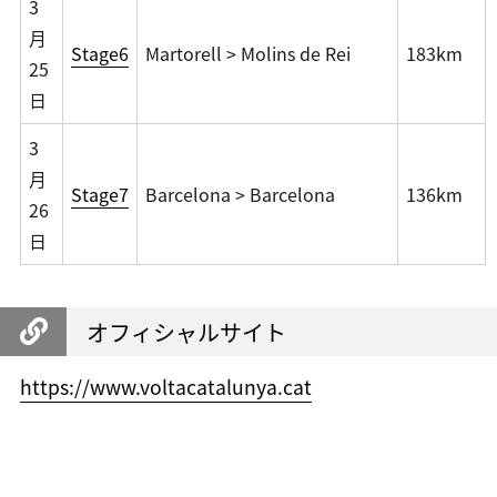
3
月
Stage6
Martorell > Molins de Rei
183km
25
日
3
月
Stage7
Barcelona > Barcelona
136km
26
日
オフィシャルサイト
https://www.voltacatalunya.cat