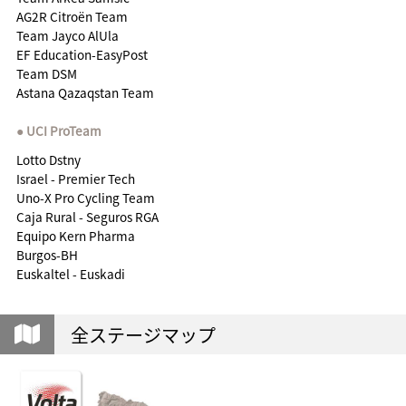
AG2R Citroën Team
Team Jayco AlUla
EF Education-EasyPost
Team DSM
Astana Qazaqstan Team
UCI ProTeam
Lotto Dstny
Israel - Premier Tech
Uno-X Pro Cycling Team
Caja Rural - Seguros RGA
Equipo Kern Pharma
Burgos-BH
Euskaltel - Euskadi
全ステージマップ