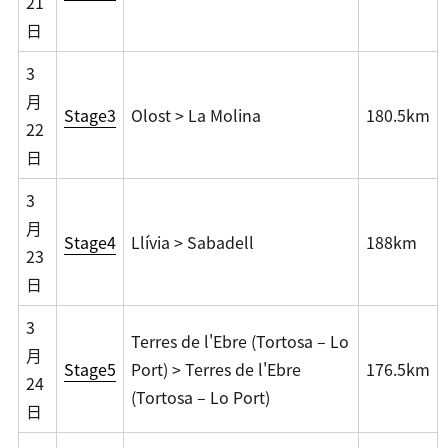
21
日
3
月
Stage3
Olost > La Molina
180.5km
22
日
3
月
Stage4
Llívia > Sabadell
188km
23
日
3
Terres de l'Ebre (Tortosa – Lo
月
Stage5
Port) > Terres de l'Ebre
176.5km
24
(Tortosa – Lo Port)
日