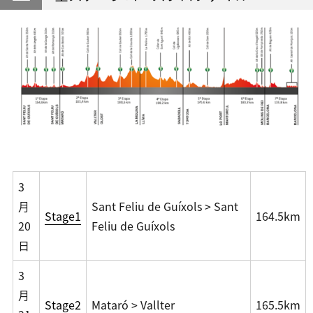
3
月
Sant Feliu de Guíxols > Sant
Stage1
164.5km
20
Feliu de Guíxols
日
3
月
Stage2
Mataró > Vallter
165.5km