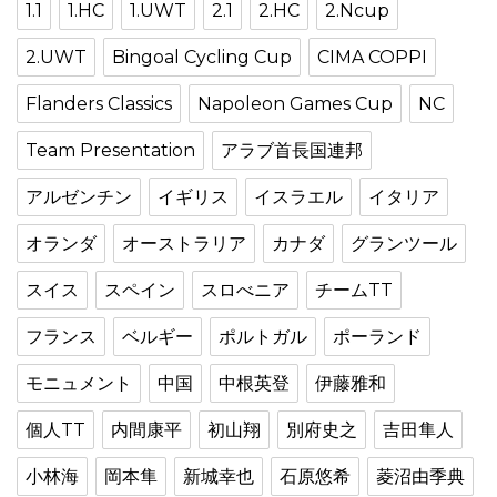
1.1
1.HC
1.UWT
2.1
2.HC
2.Ncup
2.UWT
Bingoal Cycling Cup
CIMA COPPI
Flanders Classics
Napoleon Games Cup
NC
Team Presentation
アラブ首長国連邦
アルゼンチン
イギリス
イスラエル
イタリア
オランダ
オーストラリア
カナダ
グランツール
スイス
スペイン
スロべニア
チームTT
フランス
ベルギー
ポルトガル
ポーランド
モニュメント
中国
中根英登
伊藤雅和
個人TT
内間康平
初山翔
別府史之
吉田隼人
小林海
岡本隼
新城幸也
石原悠希
菱沼由季典