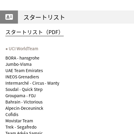
スタートリスト
スタートリスト（PDF）
UCI WorldTeam
BORA - hansgrohe
Jumbo-Visma
UAE Team Emirates
INEOS Grenadiers
Intermarché - Circus - Wanty
Soudal - Quick Step
Groupama - FDJ
Bahrain - Victorious
Alpecin-Deceuninck
Cofidis
Movistar Team
Trek - Segafredo
Team Arkéa Samsic