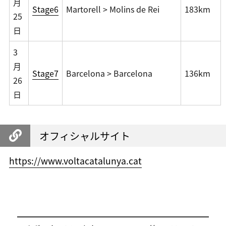
月
Stage6
Martorell > Molins de Rei
183km
25
日
3
月
Stage7
Barcelona > Barcelona
136km
26
日
オフィシャルサイト
https://www.voltacatalunya.cat
投