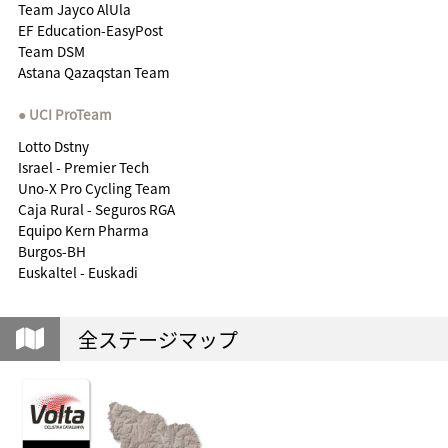
Team Jayco AlUla
EF Education-EasyPost
Team DSM
Astana Qazaqstan Team
UCI ProTeam
Lotto Dstny
Israel - Premier Tech
Uno-X Pro Cycling Team
Caja Rural - Seguros RGA
Equipo Kern Pharma
Burgos-BH
Euskaltel - Euskadi
全ステージマップ