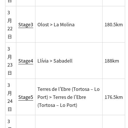
3
月
Stage3
Olost > La Molina
180.5km
22
日
3
月
Stage4
Llívia > Sabadell
188km
23
日
3
Terres de l'Ebre (Tortosa – Lo
月
Stage5
Port) > Terres de l'Ebre
176.5km
24
(Tortosa – Lo Port)
日
3