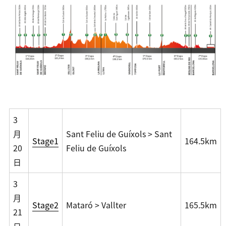
3
月
Sant Feliu de Guíxols > Sant
Stage1
164.5km
20
Feliu de Guíxols
日
3
月
Stage2
Mataró > Vallter
165.5km
21
日