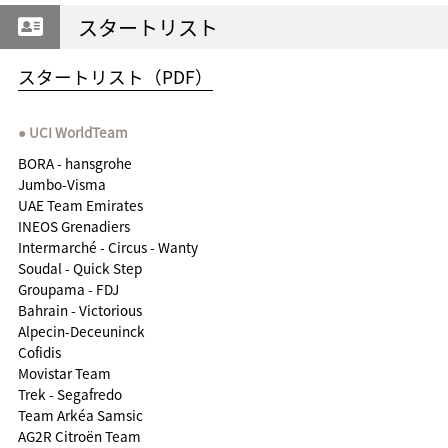
スタートリスト
スタートリスト（PDF）
UCI WorldTeam
BORA - hansgrohe
Jumbo-Visma
UAE Team Emirates
INEOS Grenadiers
Intermarché - Circus - Wanty
Soudal - Quick Step
Groupama - FDJ
Bahrain - Victorious
Alpecin-Deceuninck
Cofidis
Movistar Team
Trek - Segafredo
Team Arkéa Samsic
AG2R Citroën Team