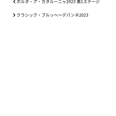
前
ボルタ・ア・カタルーニャ2023 第1ステージ
稿
の
ナ
次
クラシック・ブルッヘ〜デパンネ2023
投
ビ
の
稿:
ゲ
投
ー
稿:
シ
ョ
ン