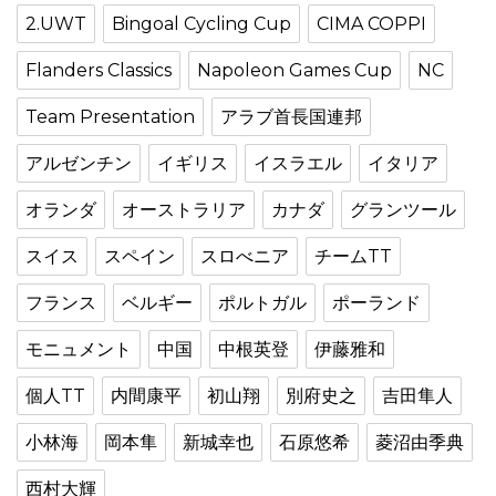
2.UWT
Bingoal Cycling Cup
CIMA COPPI
Flanders Classics
Napoleon Games Cup
NC
Team Presentation
アラブ首長国連邦
アルゼンチン
イギリス
イスラエル
イタリア
オランダ
オーストラリア
カナダ
グランツール
スイス
スペイン
スロべニア
チームTT
フランス
ベルギー
ポルトガル
ポーランド
モニュメント
中国
中根英登
伊藤雅和
個人TT
内間康平
初山翔
別府史之
吉田隼人
小林海
岡本隼
新城幸也
石原悠希
菱沼由季典
西村大輝