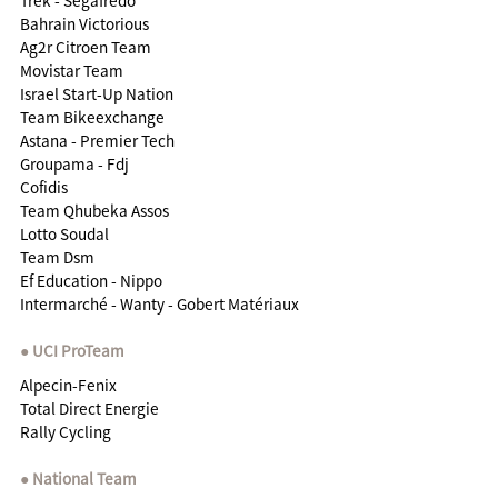
Bahrain Victorious
Ag2r Citroen Team
Movistar Team
Israel Start-Up Nation
Team Bikeexchange
Astana - Premier Tech
Groupama - Fdj
Cofidis
Team Qhubeka Assos
Lotto Soudal
Team Dsm
Ef Education - Nippo
Intermarché - Wanty - Gobert Matériaux
UCI ProTeam
Alpecin-Fenix
Total Direct Energie
Rally Cycling
National Team