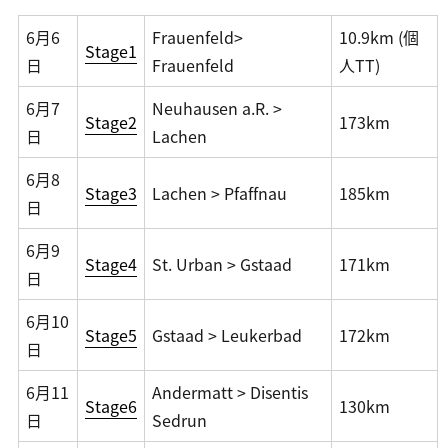
6月6
Frauenfeld>
10.9km (個
Stage1
日
Frauenfeld
人TT)
6月7
Neuhausen a.R. >
Stage2
173km
日
Lachen
6月8
Stage3
Lachen > Pfaffnau
185km
日
6月9
Stage4
St. Urban > Gstaad
171km
日
6月10
Stage5
Gstaad > Leukerbad
172km
日
6月11
Andermatt > Disentis
Stage6
130km
日
Sedrun