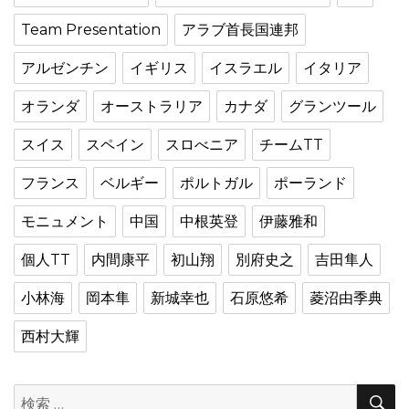
Team Presentation
アラブ首長国連邦
アルゼンチン
イギリス
イスラエル
イタリア
オランダ
オーストラリア
カナダ
グランツール
スイス
スペイン
スロべニア
チームTT
フランス
ベルギー
ポルトガル
ポーランド
モニュメント
中国
中根英登
伊藤雅和
個人TT
内間康平
初山翔
別府史之
吉田隼人
小林海
岡本隼
新城幸也
石原悠希
菱沼由季典
西村大輝
検