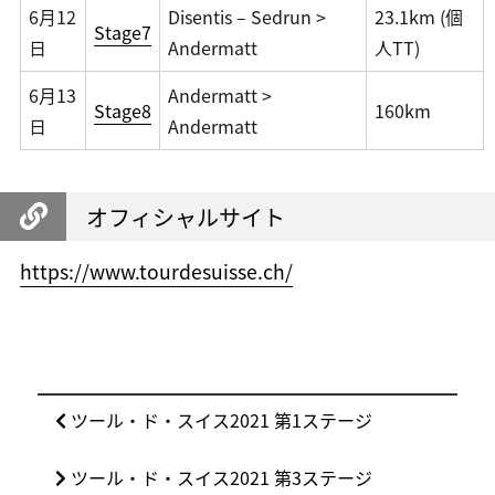
6月12
Disentis – Sedrun >
23.1km (個
Stage7
日
Andermatt
人TT)
6月13
Andermatt >
Stage8
160km
日
Andermatt
オフィシャルサイト
https://www.tourdesuisse.ch/
投
前
ツール・ド・スイス2021 第1ステージ
稿
の
ナ
次
ツール・ド・スイス2021 第3ステージ
投