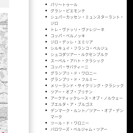
パリ〜トゥール
グラン・ピエモンテ
シュパーカッセン・ミュンスターラント・
ジロ
トレ・ヴァッリ・ヴァレジーネ
コッパ・ベルノッキ
ジロ・デッレ・エミリア
シルキュイ・フランコ・ベルジュ
シュコダツアー・ルクセンブルク
スーペル・アハト・クラシック
コッパ・サバティーニ
グランプリ・ド・ワロニー
グランプリ・ド・フルミー
メリーランド・サイクリング・クラシック
ツアー・オブ・ブリテン
アークティックレース・オブ・ノルウェー
ブエルタ・ア・ブルゴス
デンマーク・ルント／ツアー・オブ・デン
マーク
ツール・ド・ワロニー
バロワーズ・ベルジャム・ツアー