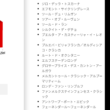
ジロ・デッラ・トスカーナ
エフモント・サイクリングレース
ツール・デュ・リムザン
ツアー・オブ・ルーヴェン
ツール・ド・ラン
シルクイト・デ・ゲチョ
ブエルタ・ア・カスティーリャ・イ・レオ
ン
プルエバ・ビリャフランカ／オルディシア
コ・クラシカ
ルート・ド・オクシタニー
エルフステーデンロンデ
グロサープライス・デス・カントン・アー
ルガウ
メルカントゥール・クラシック・アルプ＝
マリティーム
ロンデ・ファン・リンブルフ
ファンメルクステインフェンセス・クラシ
ック
アントワープ・ポート・エピック
フェーネンダール〜フェーネンダール