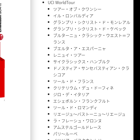
UCI WorldTour
ツアー・オブ・クワンシー
イル・ロンバルディア
グランプリ・シクリスト・ド・モンレアル
グランプリ・シクリスト・ド・ケベック
ブルターニュ・クラシック・ウエスト＝フ
ランス
ブエルタ・ア・エスパーニャ
レニュイ・ツアー
サイクラシックス・ハンブルク
ドノスティア・サンセバスティアン・クラ
シコア
ツール・ド・フランス
クリテリウム・デュ・ドーフィネ
ジロ・デ・イタリア
エシェボルン・フランクフルト
ツール・ド・ロマンディ
リエージュ〜バストーニュ〜リエージュ
ラ・フレーシュ・ワロンヌ
アムステルゴールドレース
パリ〜ルーベ