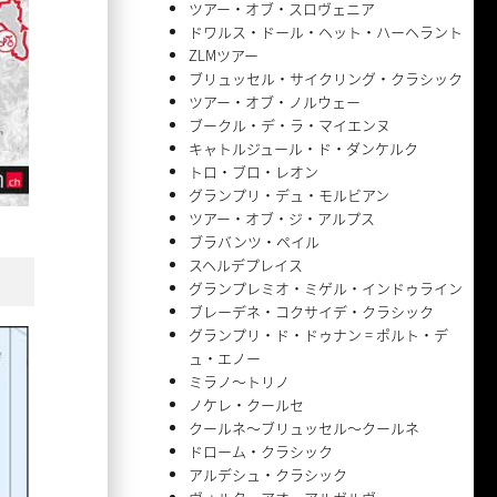
ツアー・オブ・スロヴェニア
ドワルス・ドール・ヘット・ハーヘラント
ZLMツアー
ブリュッセル・サイクリング・クラシック
ツアー・オブ・ノルウェー
ブークル・デ・ラ・マイエンヌ
キャトルジュール・ド・ダンケルク
トロ・ブロ・レオン
グランプリ・デュ・モルビアン
ツアー・オブ・ジ・アルプス
ブラバンツ・ペイル
スヘルデプレイス
グランプレミオ・ミゲル・インドゥライン
ブレーデネ・コクサイデ・クラシック
グランプリ・ド・ドゥナン = ポルト・デ
ュ・エノー
ミラノ〜トリノ
ノケレ・クールセ
クールネ〜ブリュッセル〜クールネ
ドローム・クラシック
アルデシュ・クラシック