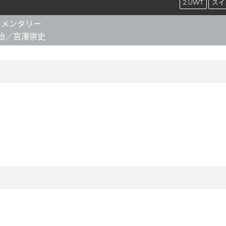
2.UWT
スイ
メンタリー
始／宮澤崇史