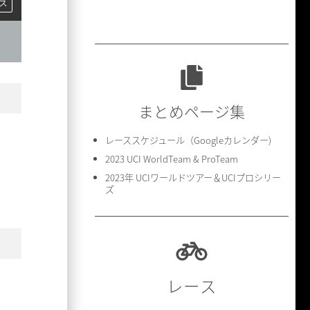
ス
まとめページ集
レーススケジュール（Googleカレンダー)
2023 UCI WorldTeam & ProTeam
2023年 UCIワールドツアー＆UCIプロシリー
ズ
レース