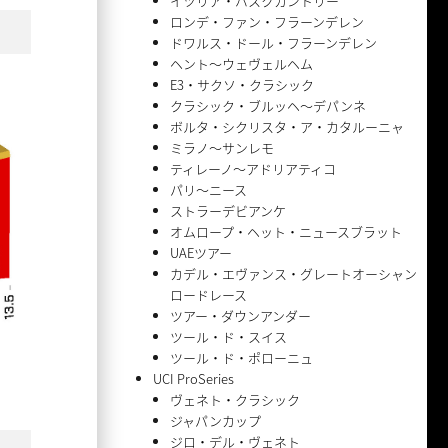
イツリア・バスクカントリー
ロンデ・ファン・フラーンデレン
ドワルス・ドール・フラーンデレン
ヘント〜ウェヴェルヘム
E3・サクソ・クラシック
クラシック・ブルッヘ〜デパンネ
ボルタ・シクリスタ・ア・カタルーニャ
ミラノ〜サンレモ
ティレーノ〜アドリアティコ
パリ〜ニース
ストラーデビアンケ
オムロープ・ヘット・ニュースブラット
UAEツアー
カデル・エヴァンス・グレートオーシャン
ロードレース
ツアー・ダウンアンダー
ツール・ド・スイス
ツール・ド・ポローニュ
UCI ProSeries
ヴェネト・クラシック
ジャパンカップ
ジロ・デル・ヴェネト