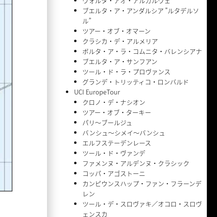
ヴォルタ・アオ・アルガルヴェ
ブエルタ・ア・アンダルシア "ルタデルソ
ル”
ツアー・オブ・オマーン
クラシカ・デ・アルメリア
ボルタ・ア・ラ・コムニタ・バレンシアナ
ブエルタ・ア・サンフアン
ツール・ド・ラ・プロヴァンス
グランデ・トリッティコ・ロンバルド
UCI EuropeTour
クロノ・デ・ナシオン
ツアー・オブ・ターキー
パリ〜ブールジュ
バンシュ〜シメイ〜バンシュ
エルフステーデンレース
ツール・ド・ヴァンデ
ファメンヌ・アルデンヌ・クラシック
コッパ・アゴストーニ
カンピウンスハップ・ファン・フラーンデ
レン
ツール・デ・スロヴァキ／オコロ・スロヴ
ェンスカ