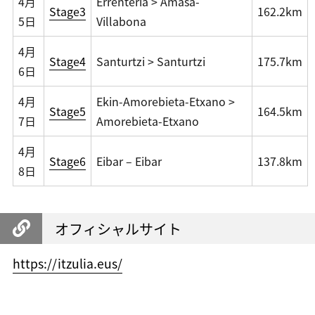
4月
Errenteria > Amasa-
Stage3
162.2km
5日
Villabona
4月
Stage4
Santurtzi > Santurtzi
175.7km
6日
4月
Ekin-Amorebieta-Etxano >
Stage5
164.5km
7日
Amorebieta-Etxano
4月
Stage6
Eibar – Eibar
137.8km
8日
オフィシャルサイト
https://itzulia.eus/