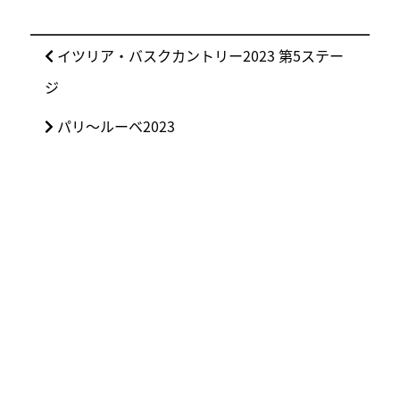
投
前
イツリア・バスクカントリー2023 第5ステー
稿
の
ジ
ナ
投
ビ
次
パリ〜ルーベ2023
稿:
ゲ
の
ー
投
シ
稿:
ョ
ン