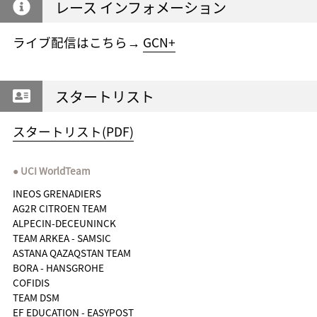
レース インフォメーション
ライブ配信はこちら→
GCN+
スタートリスト
スタートリスト(PDF)
UCI WorldTeam
INEOS GRENADIERS
AG2R CITROEN TEAM
ALPECIN-DECEUNINCK
TEAM ARKEA - SAMSIC
ASTANA QAZAQSTAN TEAM
BORA - HANSGROHE
COFIDIS
TEAM DSM
EF EDUCATION - EASYPOST