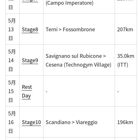
(Campo Imperatore)
日
5月
13
Stage8
Terni > Fossombrone
207km
日
5月
Savignano sul Rubicone >
35.0km
14
Stage9
Cesena (Technogym Village)
(ITT)
日
5月
Rest
15
-
-
Day
日
5月
16
Stage10
Scandiano > Viareggio
196km
日