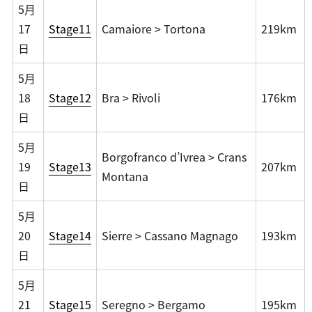
5月
17
Stage11
Camaiore > Tortona
219km
日
5月
18
Stage12
Bra > Rivoli
176km
日
5月
Borgofranco d’Ivrea > Crans
19
Stage13
207km
Montana
日
5月
20
Stage14
Sierre > Cassano Magnago
193km
日
5月
21
Stage15
Seregno > Bergamo
195km