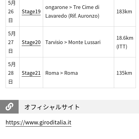
5月
ongarone > Tre Cime di
26
Stage19
183km
Lavaredo (Rif. Auronzo)
日
5月
18.6km
27
Stage20
Tarvisio > Monte Lussari
(ITT)
日
5月
28
Stage21
Roma > Roma
135km
日
オフィシャルサイト
https://www.giroditalia.it