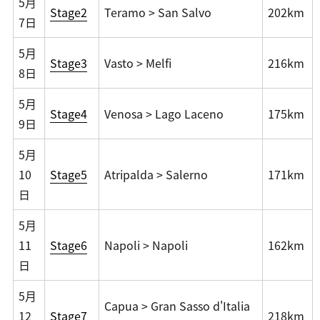
5月
Stage2
Teramo > San Salvo
202km
7日
5月
Stage3
Vasto > Melfi
216km
8日
5月
Stage4
Venosa > Lago Laceno
175km
9日
5月
10
Stage5
Atripalda > Salerno
171km
日
5月
11
Stage6
Napoli > Napoli
162km
日
5月
Capua > Gran Sasso d'Italia
12
Stage7
218km