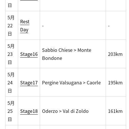
日
5月
Rest
22
-
-
Day
日
5月
Sabbio Chiese > Monte
23
Stage16
203km
Bondone
日
5月
24
Stage17
Pergine Valsugana > Caorle
195km
日
5月
25
Stage18
Oderzo > Val di Zoldo
161km
日