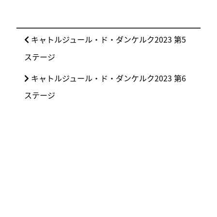
投
前
キャトルジュール・ド・ダンケルク2023 第5
稿
の
ステージ
ナ
投
ビ
次
キャトルジュール・ド・ダンケルク2023 第6
稿:
ゲ
の
ステージ
ー
投
シ
稿:
ョ
ン