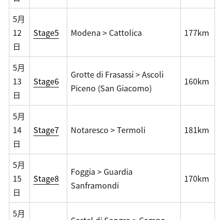
5月
12
Stage5
Modena > Cattolica
177km
日
5月
Grotte di Frasassi > Ascoli
13
Stage6
160km
Piceno (San Giacomo)
日
5月
14
Stage7
Notaresco > Termoli
181km
日
5月
Foggia > Guardia
15
Stage8
170km
Sanframondi
日
5月