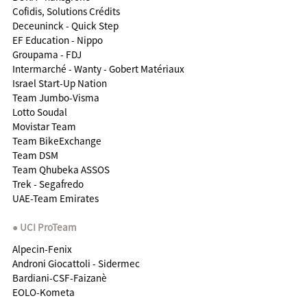
Cofidis, Solutions Crédits
Deceuninck - Quick Step
EF Education - Nippo
Groupama - FDJ
Intermarché - Wanty - Gobert Matériaux
Israel Start-Up Nation
Team Jumbo-Visma
Lotto Soudal
Movistar Team
Team BikeExchange
Team DSM
Team Qhubeka ASSOS
Trek - Segafredo
UAE-Team Emirates
UCI ProTeam
Alpecin-Fenix
Androni Giocattoli - Sidermec
Bardiani-CSF-Faizanè
EOLO-Kometa