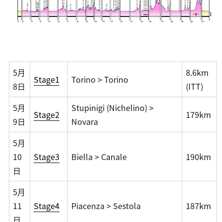
5月
8.6km
Stage1
Torino > Torino
8日
(ITT)
5月
Stupinigi (Nichelino) >
Stage2
179km
9日
Novara
5月
10
Stage3
Biella > Canale
190km
日
5月
11
Stage4
Piacenza > Sestola
187km
日