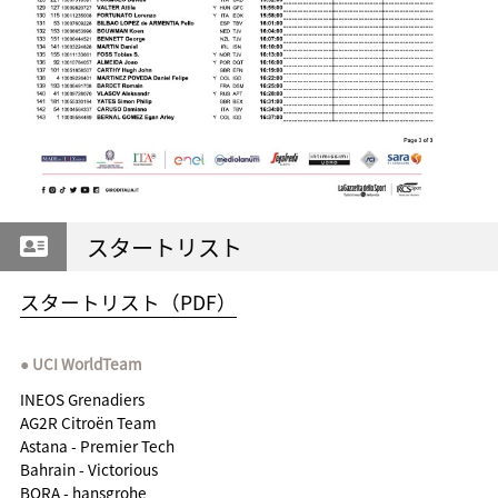
スタートリスト
スタートリスト（PDF）
UCI WorldTeam
INEOS Grenadiers
AG2R Citroën Team
Astana - Premier Tech
Bahrain - Victorious
BORA - hansgrohe