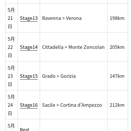
5月
21
Stage13
Ravenna > Verona
198km
日
5月
22
Stage14
Cittadella > Monte Zoncolan
205km
日
5月
23
Stage15
Grado > Gorizia
147km
日
5月
24
Stage16
Sacile > Cortina d'Ampezzo
212km
日
5月
Rest