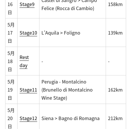
Castel di Sangro > Campo
16
Stage9
158km
Felice (Rocca di Cambio)
日
5月
17
Stage10
L'Aquila > Foligno
139km
日
5月
Rest
18
-
-
day
日
5月
Perugia - Montalcino
19
Stage11
(Brunello di Montalcino
162km
日
Wine Stage)
5月
20
Stage12
Siena > Bagno di Romagna
212km
日