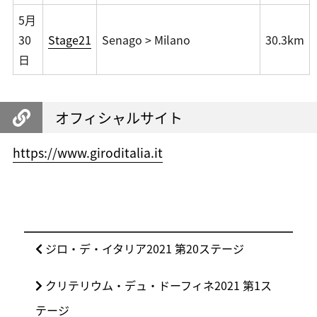
5月
30
Stage21
Senago > Milano
30.3km
日
オフィシャルサイト
https://www.giroditalia.it
投
前
ジロ・デ・イタリア2021 第20ステージ
稿
の
ナ
次
クリテリウム・デュ・ドーフィネ2021 第1ス
投
ビ
の
稿:
テージ