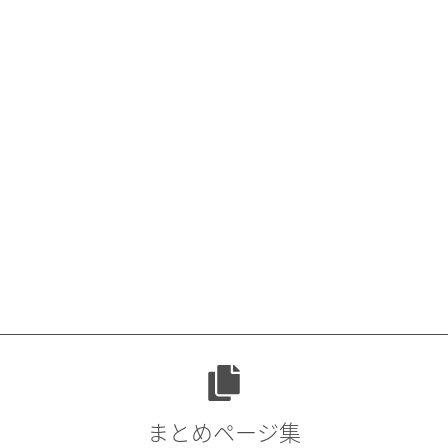
稿:
ョ
ン
まとめページ集