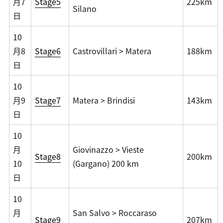
月7
Stage5
225km
Silano
日
10
月8
Stage6
Castrovillari > Matera
188km
日
10
月9
Stage7
Matera > Brindisi
143km
日
10
月
Giovinazzo > Vieste
Stage8
200km
10
(Gargano) 200 km
日
10
月
San Salvo > Roccaraso
Stage9
207km