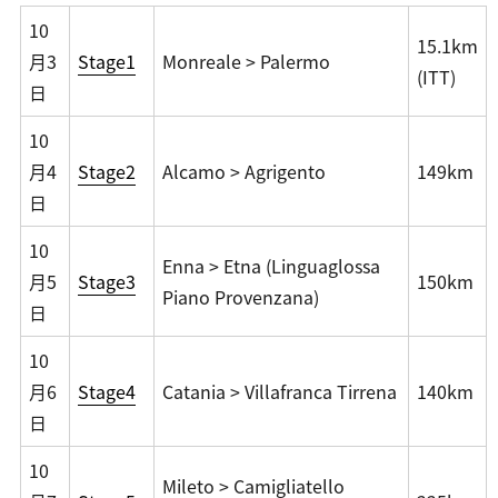
10
15.1km
月3
Stage1
Monreale > Palermo
(ITT)
日
10
月4
Stage2
Alcamo > Agrigento
149km
日
10
Enna > Etna (Linguaglossa
月5
Stage3
150km
Piano Provenzana)
日
10
月6
Stage4
Catania > Villafranca Tirrena
140km
日
10
Mileto > Camigliatello