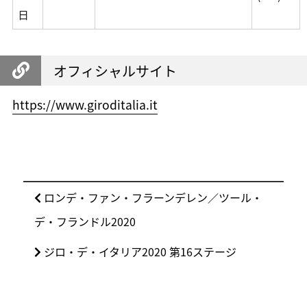
日
オフィシャルサイト
https://www.giroditalia.it
投
前
ロンデ・ファン・フラーンデレン／ツール・
稿
の
デ・フランドル2020
ナ
投
ビ
次
ジロ・デ・イタリア2020 第16ステージ
稿:
ゲ
の
ー
投
シ