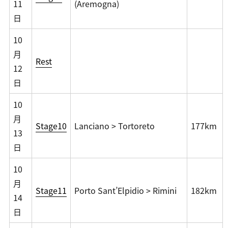
11
(Aremogna)
日
10
月
Rest
12
日
10
月
Stage10
Lanciano > Tortoreto
177km
13
日
10
月
Stage11
Porto Sant’Elpidio > Rimini
182km
14
日