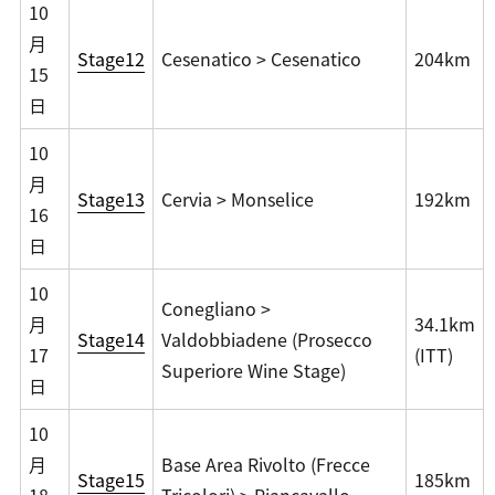
10
月
Stage12
Cesenatico > Cesenatico
204km
15
日
10
月
Stage13
Cervia > Monselice
192km
16
日
10
Conegliano >
月
34.1km
Stage14
Valdobbiadene (Prosecco
17
(ITT)
Superiore Wine Stage)
日
10
月
Base Area Rivolto (Frecce
Stage15
185km