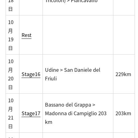
18
Tricolori) > Piancavallo
日
10
月
Rest
19
日
10
月
Udine > San Daniele del
Stage16
229km
20
Friuli
日
10
Bassano del Grappa >
月
Stage17
Madonna di Campiglio 203
203km
21
km
日