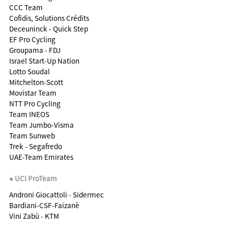
CCC Team
Cofidis, Solutions Crédits
Deceuninck - Quick Step
EF Pro Cycling
Groupama - FDJ
Israel Start-Up Nation
Lotto Soudal
Mitchelton-Scott
Movistar Team
NTT Pro Cycling
Team INEOS
Team Jumbo-Visma
Team Sunweb
Trek - Segafredo
UAE-Team Emirates
UCI ProTeam
Androni Giocattoli - Sidermec
Bardiani-CSF-Faizanè
Vini Zabù - KTM