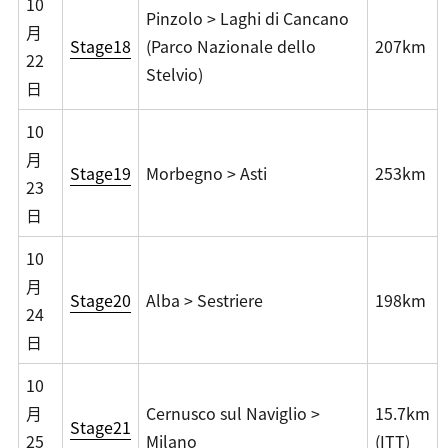
10
Pinzolo > Laghi di Cancano
月
Stage18
(Parco Nazionale dello
207km
22
Stelvio)
日
10
月
Stage19
Morbegno > Asti
253km
23
日
10
月
Stage20
Alba > Sestriere
198km
24
日
10
月
Cernusco sul Naviglio >
15.7km
Stage21
25
Milano
(ITT)