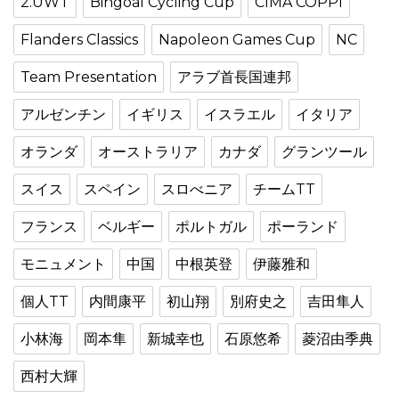
2.UWT
Bingoal Cycling Cup
CIMA COPPI
Flanders Classics
Napoleon Games Cup
NC
Team Presentation
アラブ首長国連邦
アルゼンチン
イギリス
イスラエル
イタリア
オランダ
オーストラリア
カナダ
グランツール
スイス
スペイン
スロべニア
チームTT
フランス
ベルギー
ポルトガル
ポーランド
モニュメント
中国
中根英登
伊藤雅和
個人TT
内間康平
初山翔
別府史之
吉田隼人
小林海
岡本隼
新城幸也
石原悠希
菱沼由季典
西村大輝