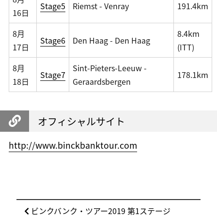
Stage5
Riemst - Venray
191.4km
16日
8月
8.4km
Stage6
Den Haag - Den Haag
17日
(ITT)
8月
Sint-Pieters-Leeuw -
Stage7
178.1km
18日
Geraardsbergen
オフィシャルサイト
http://www.binckbanktour.com
投
前
ビンクバンク・ツアー2019 第1ステージ