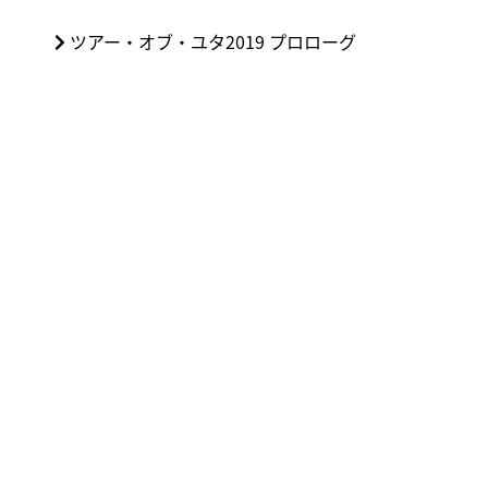
稿
の
ナ
次
ツアー・オブ・ユタ2019 プロローグ
投
ビ
の
稿:
ゲ
投
ー
稿:
シ
ョ
ン