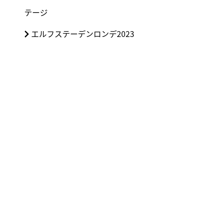
稿
の
テージ
ナ
投
ビ
次
エルフステーデンロンデ2023
稿:
ゲ
の
ー
投
シ
稿:
ョ
ン