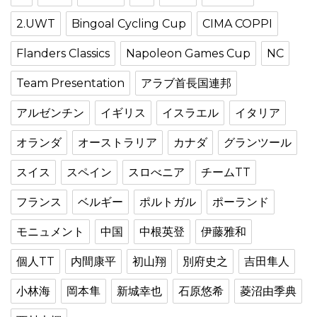
2.UWT
Bingoal Cycling Cup
CIMA COPPI
Flanders Classics
Napoleon Games Cup
NC
Team Presentation
アラブ首長国連邦
アルゼンチン
イギリス
イスラエル
イタリア
オランダ
オーストラリア
カナダ
グランツール
スイス
スペイン
スロべニア
チームTT
フランス
ベルギー
ポルトガル
ポーランド
モニュメント
中国
中根英登
伊藤雅和
個人TT
内間康平
初山翔
別府史之
吉田隼人
小林海
岡本隼
新城幸也
石原悠希
菱沼由季典