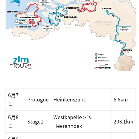
6月7
Prologue
Heinkenszand
6.6km
日
6月8
Westkapelle > 's-
Stage1
203.1km
日
Heerenhoek