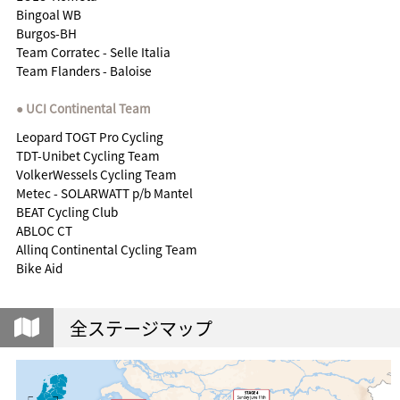
Bingoal WB
Burgos-BH
Team Corratec - Selle Italia
Team Flanders - Baloise
UCI Continental Team
Leopard TOGT Pro Cycling
TDT-Unibet Cycling Team
VolkerWessels Cycling Team
Metec - SOLARWATT p/b Mantel
BEAT Cycling Club
ABLOC CT
Allinq Continental Cycling Team
Bike Aid
全ステージマップ