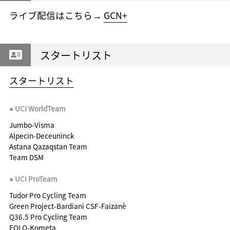
ライブ配信はこちら→
GCN+
スタートリスト
スタートリスト
UCI WorldTeam
Jumbo-Visma
Alpecin-Deceuninck
Astana Qazaqstan Team
Team DSM
UCI ProTeam
Tudor Pro Cycling Team
Green Project-Bardiani CSF-Faizanè
Q36.5 Pro Cycling Team
EOLO-Kometa