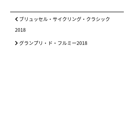
投
前
ブリュッセル・サイクリング・クラシック
稿
の
2018
ナ
投
ビ
次
グランプリ・ド・フルミー2018
稿:
ゲ
の
ー
投
シ
稿:
ョ
ン