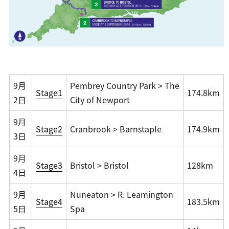
9月
Pembrey Country Park > The
Stage1
174.8km
2日
City of Newport
9月
Stage2
Cranbrook > Barnstaple
174.9km
3日
9月
Stage3
Bristol > Bristol
128km
4日
9月
Nuneaton > R. Leamington
Stage4
183.5km
5日
Spa