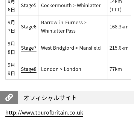
9月
14km
Stage5
Cockermouth > Whinlatter
6日
(TTT)
9月
Barrow-in-Furness >
Stage6
168.3km
7日
Whinlatter Pass
9月
Stage7
West Bridgford > Mansfield
215.6km
8日
9月
Stage8
London > London
77km
9日
オフィシャルサイト
http://www.tourofbritain.co.uk