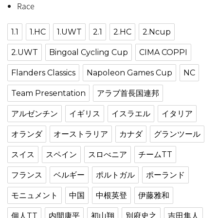
Race
1.1
1.HC
1.UWT
2.1
2.HC
2.Ncup
2.UWT
Bingoal Cycling Cup
CIMA COPPI
Flanders Classics
Napoleon Games Cup
NC
Team Presentation
アラブ首長国連邦
アルゼンチン
イギリス
イスラエル
イタリア
オランダ
オーストラリア
カナダ
グランツール
スイス
スペイン
スロべニア
チームTT
フランス
ベルギー
ポルトガル
ポーランド
モニュメント
中国
中根英登
伊藤雅和
個人TT
内間康平
初山翔
別府史之
吉田隼人