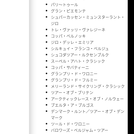
パリ〜トゥール
グラン・ピエモンテ
シュパーカッセン・ミュンスターラント・
ジロ
トレ・ヴァッリ・ヴァレジーネ
コッパ・ベルノッキ
ジロ・デッレ・エミリア
シルキュイ・フランコ・ベルジュ
シュコダツアー・ルクセンブルク
スーペル・アハト・クラシック
コッパ・サバティーニ
グランプリ・ド・ワロニー
グランプリ・ド・フルミー
メリーランド・サイクリング・クラシック
ツアー・オブ・ブリテン
アークティックレース・オブ・ノルウェー
ブエルタ・ア・ブルゴス
デンマーク・ルント／ツアー・オブ・デン
マーク
ツール・ド・ワロニー
バロワーズ・ベルジャム・ツアー