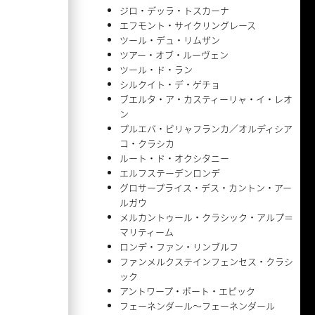
ジロ・デッラ・トスカーナ
エフモント・サイクリングレース
ツール・デュ・リムザン
ツアー・オブ・ルーヴェン
ツール・ド・ラン
シルクイト・デ・ゲチョ
ブエルタ・ア・カスティーリャ・イ・レオ
ン
プルエバ・ビリャフランカ／オルディシア
コ・クラシカ
ルート・ド・オクシタニー
エルフステーデンロンデ
グロサープライス・デス・カントン・アー
ルガウ
メルカントゥール・クラシック・アルプ＝
マリティーム
ロンデ・ファン・リンブルフ
ファンメルクステインフェンセス・クラシ
ック
アントワープ・ポート・エピック
フェーネンダール〜フェーネンダール