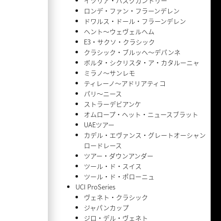
イツリア・バスクカントリー
ロンデ・ファン・フラーンデレン
ドワルス・ドール・フラーンデレン
ヘント〜ウェヴェルヘム
E3・サクソ・クラシック
クラシック・ブルッヘ〜デパンネ
ボルタ・シクリスタ・ア・カタルーニャ
ミラノ〜サンレモ
ティレーノ〜アドリアティコ
パリ〜ニース
ストラーデビアンケ
オムロープ・ヘット・ニュースブラット
UAEツアー
カデル・エヴァンス・グレートオーシャン
ロードレース
ツアー・ダウンアンダー
ツール・ド・スイス
ツール・ド・ポローニュ
UCI ProSeries
ヴェネト・クラシック
ジャパンカップ
ジロ・デル・ヴェネト