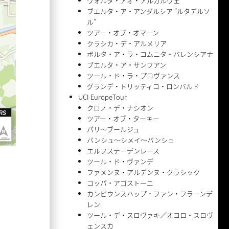
ヴォルタ・アオ・アルガルヴェ
ブエルタ・ア・アンダルシア "ルタデルソ
ル”
ツアー・オブ・オマーン
クラシカ・デ・アルメリア
ボルタ・ア・ラ・コムニタ・バレンシアナ
ブエルタ・ア・サンフアン
ツール・ド・ラ・プロヴァンス
グランデ・トリッティコ・ロンバルド
UCI EuropeTour
クロノ・デ・ナシオン
ツアー・オブ・ターキー
パリ〜ブールジュ
バンシュ〜シメイ〜バンシュ
エルフステーデンレース
ツール・ド・ヴァンデ
ファメンヌ・アルデンヌ・クラシック
コッパ・アゴストーニ
カンピウンスハップ・ファン・フラーンデ
レン
ツール・デ・スロヴァキ／オコロ・スロヴ
ェンスカ