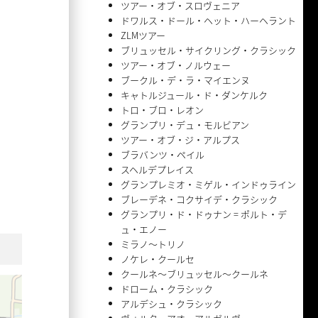
ツアー・オブ・スロヴェニア
ドワルス・ドール・ヘット・ハーヘラント
ZLMツアー
ブリュッセル・サイクリング・クラシック
ツアー・オブ・ノルウェー
ブークル・デ・ラ・マイエンヌ
キャトルジュール・ド・ダンケルク
トロ・ブロ・レオン
グランプリ・デュ・モルビアン
ツアー・オブ・ジ・アルプス
ブラバンツ・ペイル
スヘルデプレイス
グランプレミオ・ミゲル・インドゥライン
ブレーデネ・コクサイデ・クラシック
グランプリ・ド・ドゥナン = ポルト・デ
ュ・エノー
ミラノ〜トリノ
ノケレ・クールセ
クールネ〜ブリュッセル〜クールネ
ドローム・クラシック
アルデシュ・クラシック