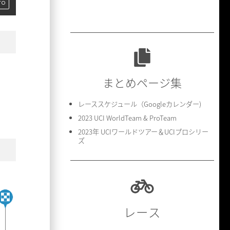
ro
まとめページ集
レーススケジュール（Googleカレンダー)
2023 UCI WorldTeam & ProTeam
2023年 UCIワールドツアー＆UCIプロシリー
ズ
レース