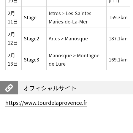
10日
(ITT)
2月
Istres > Les-Saintes-
Stage1
159.3km
11日
Maries-de-La-Mer
2月
Stage2
Arles > Manosque
187.1km
12日
2月
Manosque > Montagne
Stage3
169.1km
13日
de Lure
オフィシャルサイト
https://www.tourdelaprovence.fr