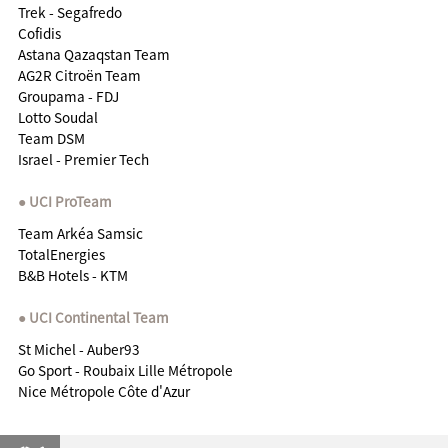
Trek - Segafredo
Cofidis
Astana Qazaqstan Team
AG2R Citroën Team
Groupama - FDJ
Lotto Soudal
Team DSM
Israel - Premier Tech
UCI ProTeam
Team Arkéa Samsic
TotalEnergies
B&B Hotels - KTM
UCI Continental Team
St Michel - Auber93
Go Sport - Roubaix Lille Métropole
Nice Métropole Côte d'Azur