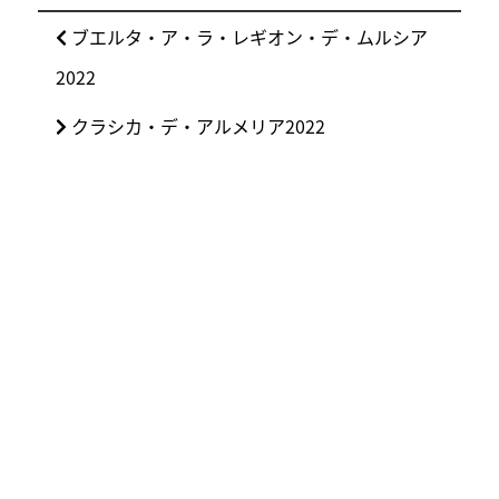
投
前
ブエルタ・ア・ラ・レギオン・デ・ムルシア
稿
の
2022
ナ
投
ビ
次
クラシカ・デ・アルメリア2022
稿:
ゲ
の
ー
投
シ
稿:
ョ
ン