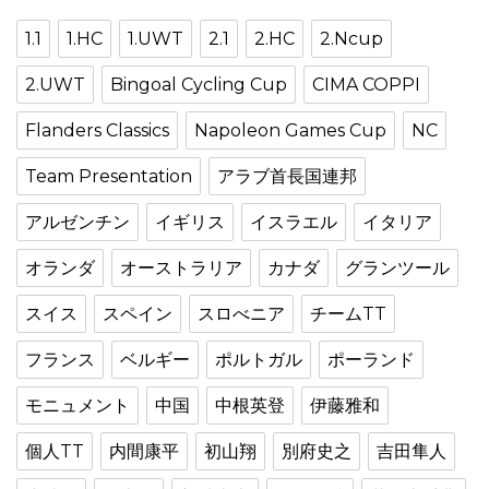
1.1
1.HC
1.UWT
2.1
2.HC
2.Ncup
2.UWT
Bingoal Cycling Cup
CIMA COPPI
Flanders Classics
Napoleon Games Cup
NC
Team Presentation
アラブ首長国連邦
アルゼンチン
イギリス
イスラエル
イタリア
オランダ
オーストラリア
カナダ
グランツール
スイス
スペイン
スロべニア
チームTT
フランス
ベルギー
ポルトガル
ポーランド
モニュメント
中国
中根英登
伊藤雅和
個人TT
内間康平
初山翔
別府史之
吉田隼人