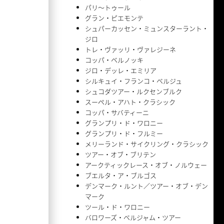
パリ〜トゥール
グラン・ピエモンテ
シュパーカッセン・ミュンスターラント・
ジロ
トレ・ヴァッリ・ヴァレジーネ
コッパ・ベルノッキ
ジロ・デッレ・エミリア
シルキュイ・フランコ・ベルジュ
シュコダツアー・ルクセンブルク
スーペル・アハト・クラシック
コッパ・サバティーニ
グランプリ・ド・ワロニー
グランプリ・ド・フルミー
メリーランド・サイクリング・クラシック
ツアー・オブ・ブリテン
アークティックレース・オブ・ノルウェー
ブエルタ・ア・ブルゴス
デンマーク・ルント／ツアー・オブ・デン
マーク
ツール・ド・ワロニー
バロワーズ・ベルジャム・ツアー