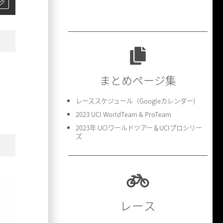
ク
まとめページ集
レーススケジュール（Googleカレンダー)
2023 UCI WorldTeam & ProTeam
2023年 UCIワールドツアー＆UCIプロシリー
ズ
レース