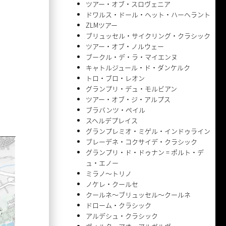
ツアー・オブ・スロヴェニア
ドワルス・ドール・ヘット・ハーヘラント
ZLMツアー
ブリュッセル・サイクリング・クラシック
ツアー・オブ・ノルウェー
ブークル・デ・ラ・マイエンヌ
キャトルジュール・ド・ダンケルク
トロ・ブロ・レオン
グランプリ・デュ・モルビアン
ツアー・オブ・ジ・アルプス
ブラバンツ・ペイル
スヘルデプレイス
グランプレミオ・ミゲル・インドゥライン
ブレーデネ・コクサイデ・クラシック
グランプリ・ド・ドゥナン = ポルト・デ
ュ・エノー
ミラノ〜トリノ
ノケレ・クールセ
クールネ〜ブリュッセル〜クールネ
ドローム・クラシック
アルデシュ・クラシック