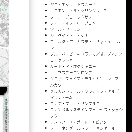
ジロ・デッラ・トスカーナ
エフモント・サイクリングレース
ツール・デュ・リムザン
ツアー・オブ・ルーヴェン
ツール・ド・ラン
シルクイト・デ・ゲチョ
ブエルタ・ア・カスティーリャ・イ・レオ
ン
プルエバ・ビリャフランカ／オルディシア
コ・クラシカ
ルート・ド・オクシタニー
エルフステーデンロンデ
グロサープライス・デス・カントン・アー
ルガウ
メルカントゥール・クラシック・アルプ＝
マリティーム
ロンデ・ファン・リンブルフ
ファンメルクステインフェンセス・クラシ
ック
アントワープ・ポート・エピック
フェーネンダール〜フェーネンダール