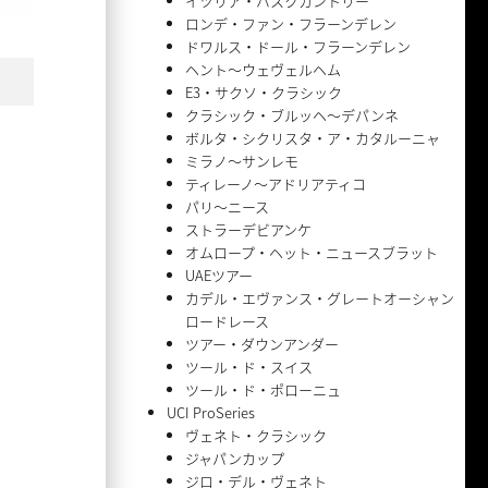
イツリア・バスクカントリー
ロンデ・ファン・フラーンデレン
ドワルス・ドール・フラーンデレン
ヘント〜ウェヴェルヘム
E3・サクソ・クラシック
クラシック・ブルッヘ〜デパンネ
ボルタ・シクリスタ・ア・カタルーニャ
ミラノ〜サンレモ
ティレーノ〜アドリアティコ
パリ〜ニース
ストラーデビアンケ
オムロープ・ヘット・ニュースブラット
UAEツアー
カデル・エヴァンス・グレートオーシャン
ロードレース
ツアー・ダウンアンダー
ツール・ド・スイス
ツール・ド・ポローニュ
UCI ProSeries
ヴェネト・クラシック
ジャパンカップ
ジロ・デル・ヴェネト