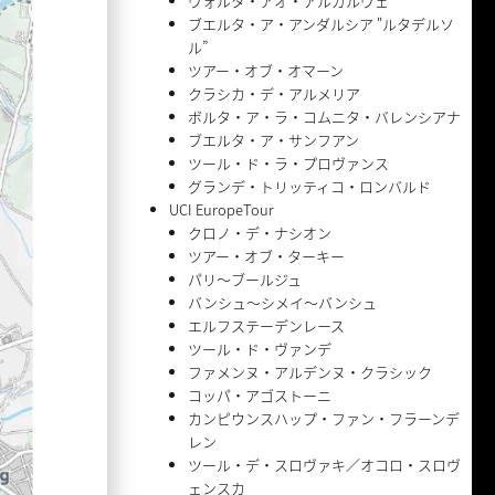
ヴォルタ・アオ・アルガルヴェ
ブエルタ・ア・アンダルシア "ルタデルソ
ル”
ツアー・オブ・オマーン
クラシカ・デ・アルメリア
ボルタ・ア・ラ・コムニタ・バレンシアナ
ブエルタ・ア・サンフアン
ツール・ド・ラ・プロヴァンス
グランデ・トリッティコ・ロンバルド
UCI EuropeTour
クロノ・デ・ナシオン
ツアー・オブ・ターキー
パリ〜ブールジュ
バンシュ〜シメイ〜バンシュ
エルフステーデンレース
ツール・ド・ヴァンデ
ファメンヌ・アルデンヌ・クラシック
コッパ・アゴストーニ
カンピウンスハップ・ファン・フラーンデ
レン
ツール・デ・スロヴァキ／オコロ・スロヴ
ェンスカ