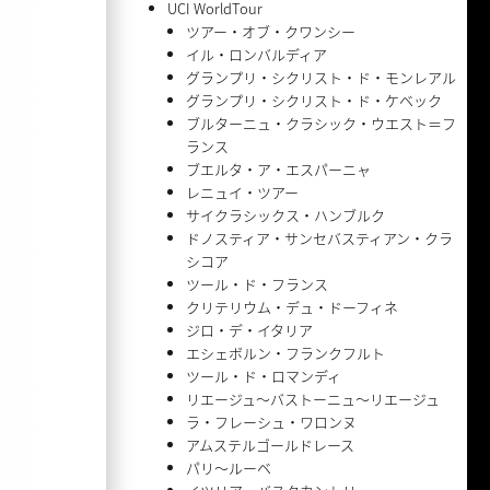
UCI WorldTour
ツアー・オブ・クワンシー
イル・ロンバルディア
グランプリ・シクリスト・ド・モンレアル
グランプリ・シクリスト・ド・ケベック
ブルターニュ・クラシック・ウエスト＝フ
ランス
ブエルタ・ア・エスパーニャ
レニュイ・ツアー
サイクラシックス・ハンブルク
ドノスティア・サンセバスティアン・クラ
シコア
ツール・ド・フランス
クリテリウム・デュ・ドーフィネ
ジロ・デ・イタリア
エシェボルン・フランクフルト
ツール・ド・ロマンディ
リエージュ〜バストーニュ〜リエージュ
ラ・フレーシュ・ワロンヌ
アムステルゴールドレース
パリ〜ルーベ