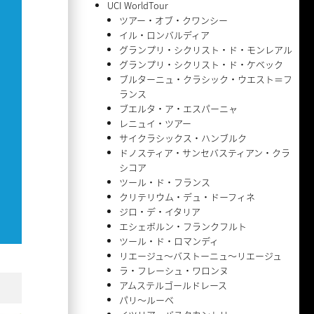
UCI WorldTour
ツアー・オブ・クワンシー
イル・ロンバルディア
グランプリ・シクリスト・ド・モンレアル
グランプリ・シクリスト・ド・ケベック
ブルターニュ・クラシック・ウエスト＝フ
ランス
ブエルタ・ア・エスパーニャ
レニュイ・ツアー
サイクラシックス・ハンブルク
ドノスティア・サンセバスティアン・クラ
シコア
ツール・ド・フランス
クリテリウム・デュ・ドーフィネ
ジロ・デ・イタリア
エシェボルン・フランクフルト
ツール・ド・ロマンディ
リエージュ〜バストーニュ〜リエージュ
ラ・フレーシュ・ワロンヌ
アムステルゴールドレース
パリ〜ルーベ