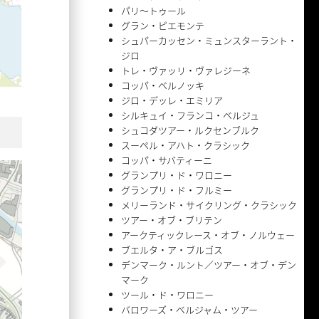
パリ〜トゥール
グラン・ピエモンテ
シュパーカッセン・ミュンスターラント・
ジロ
トレ・ヴァッリ・ヴァレジーネ
コッパ・ベルノッキ
ジロ・デッレ・エミリア
シルキュイ・フランコ・ベルジュ
シュコダツアー・ルクセンブルク
スーペル・アハト・クラシック
コッパ・サバティーニ
グランプリ・ド・ワロニー
グランプリ・ド・フルミー
メリーランド・サイクリング・クラシック
ツアー・オブ・ブリテン
アークティックレース・オブ・ノルウェー
ブエルタ・ア・ブルゴス
デンマーク・ルント／ツアー・オブ・デン
マーク
ツール・ド・ワロニー
バロワーズ・ベルジャム・ツアー