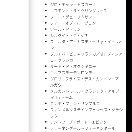
ジロ・デッラ・トスカーナ
エフモント・サイクリングレース
ツール・デュ・リムザン
ツアー・オブ・ルーヴェン
ツール・ド・ラン
シルクイト・デ・ゲチョ
ブエルタ・ア・カスティーリャ・イ・レオ
ン
プルエバ・ビリャフランカ／オルディシア
コ・クラシカ
ルート・ド・オクシタニー
エルフステーデンロンデ
グロサープライス・デス・カントン・アー
ルガウ
メルカントゥール・クラシック・アルプ＝
マリティーム
ロンデ・ファン・リンブルフ
ファンメルクステインフェンセス・クラシ
ック
アントワープ・ポート・エピック
フェーネンダール〜フェーネンダール