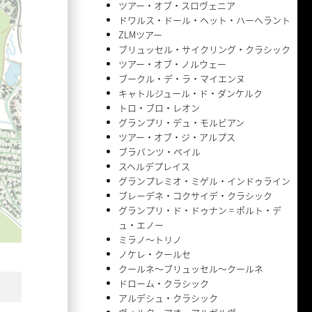
ツアー・オブ・スロヴェニア
ドワルス・ドール・ヘット・ハーヘラント
ZLMツアー
ブリュッセル・サイクリング・クラシック
ツアー・オブ・ノルウェー
ブークル・デ・ラ・マイエンヌ
キャトルジュール・ド・ダンケルク
トロ・ブロ・レオン
グランプリ・デュ・モルビアン
ツアー・オブ・ジ・アルプス
ブラバンツ・ペイル
スヘルデプレイス
グランプレミオ・ミゲル・インドゥライン
ブレーデネ・コクサイデ・クラシック
グランプリ・ド・ドゥナン = ポルト・デ
ュ・エノー
ミラノ〜トリノ
ノケレ・クールセ
クールネ〜ブリュッセル〜クールネ
ドローム・クラシック
アルデシュ・クラシック