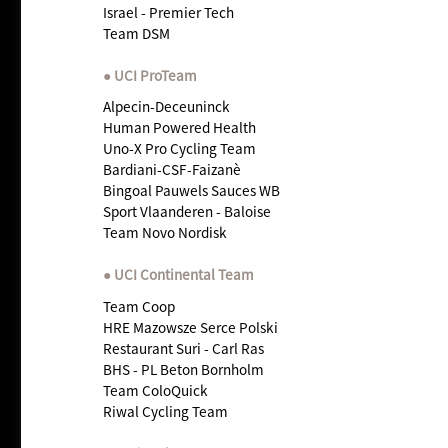
Israel - Premier Tech
Team DSM
UCI ProTeam
Alpecin-Deceuninck
Human Powered Health
Uno-X Pro Cycling Team
Bardiani-CSF-Faizanè
Bingoal Pauwels Sauces WB
Sport Vlaanderen - Baloise
Team Novo Nordisk
UCI Continental Team
Team Coop
HRE Mazowsze Serce Polski
Restaurant Suri - Carl Ras
BHS - PL Beton Bornholm
Team ColoQuick
Riwal Cycling Team