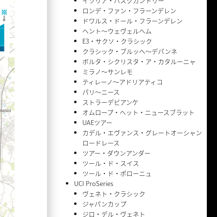
イツリア・バスクカントリー
ロンデ・ファン・フラーンデレン
ドワルス・ドール・フラーンデレン
ヘント〜ウェヴェルヘム
E3・サクソ・クラシック
クラシック・ブルッヘ〜デパンネ
ボルタ・シクリスタ・ア・カタルーニャ
ミラノ〜サンレモ
ティレーノ〜アドリアティコ
パリ〜ニース
ストラーデビアンケ
オムロープ・ヘット・ニュースブラット
UAEツアー
カデル・エヴァンス・グレートオーシャン
ロードレース
ツアー・ダウンアンダー
ツール・ド・スイス
ツール・ド・ポローニュ
UCI ProSeries
ヴェネト・クラシック
ジャパンカップ
ジロ・デル・ヴェネト