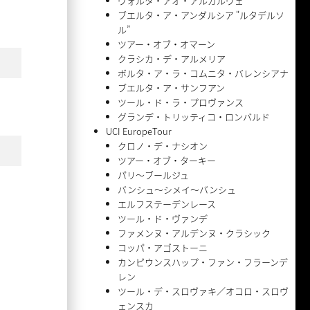
ヴォルタ・アオ・アルガルヴェ
ブエルタ・ア・アンダルシア "ルタデルソ
ル”
ツアー・オブ・オマーン
クラシカ・デ・アルメリア
ボルタ・ア・ラ・コムニタ・バレンシアナ
ブエルタ・ア・サンフアン
ツール・ド・ラ・プロヴァンス
グランデ・トリッティコ・ロンバルド
UCI EuropeTour
クロノ・デ・ナシオン
ツアー・オブ・ターキー
パリ〜ブールジュ
バンシュ〜シメイ〜バンシュ
エルフステーデンレース
ツール・ド・ヴァンデ
ファメンヌ・アルデンヌ・クラシック
コッパ・アゴストーニ
カンピウンスハップ・ファン・フラーンデ
レン
ツール・デ・スロヴァキ／オコロ・スロヴ
ェンスカ