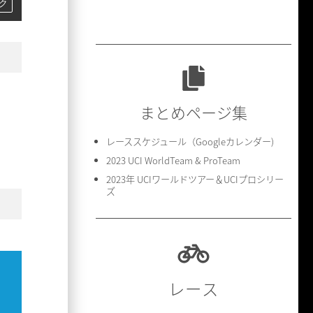
ク
まとめページ集
レーススケジュール（Googleカレンダー)
2023 UCI WorldTeam & ProTeam
2023年 UCIワールドツアー＆UCIプロシリー
ズ
レース