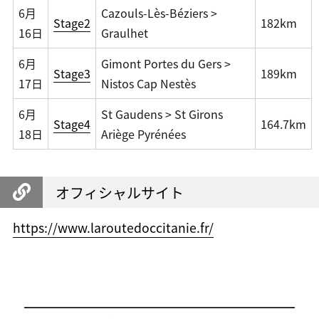
6月
Cazouls-Lès-Béziers >
Stage2
182km
16日
Graulhet
6月
Gimont Portes du Gers >
Stage3
189km
17日
Nistos Cap Nestès
6月
St Gaudens > St Girons
Stage4
164.7km
18日
Ariège Pyrénées
オフィシャルサイト
https://www.laroutedoccitanie.fr/
投