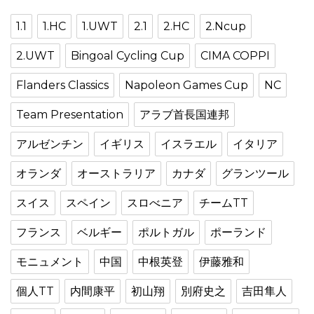
1.1
1.HC
1.UWT
2.1
2.HC
2.Ncup
2.UWT
Bingoal Cycling Cup
CIMA COPPI
Flanders Classics
Napoleon Games Cup
NC
Team Presentation
アラブ首長国連邦
アルゼンチン
イギリス
イスラエル
イタリア
オランダ
オーストラリア
カナダ
グランツール
スイス
スペイン
スロべニア
チームTT
フランス
ベルギー
ポルトガル
ポーランド
モニュメント
中国
中根英登
伊藤雅和
個人TT
内間康平
初山翔
別府史之
吉田隼人