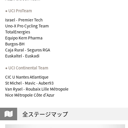
UCI ProTeam
Israel - Premier Tech
Uno-X Pro Cycling Team
TotalEnergies
Equipo Kern Pharma
Burgos-BH
Caja Rural - Seguros RGA
Euskaltel - Euskadi
UCI Continental Team
CIC U Nantes Atlantique
St Michel - Mavic - Auber93
Van Rysel - Roubaix Lille Métropole
Nice Métropole Côte d'Azur
全ステージマップ