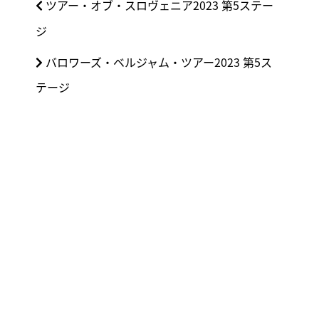
前
ツアー・オブ・スロヴェニア2023 第5ステー
稿
の
ジ
ナ
投
ビ
次
バロワーズ・ベルジャム・ツアー2023 第5ス
稿:
ゲ
の
テージ
ー
投
シ
稿:
ョ
ン