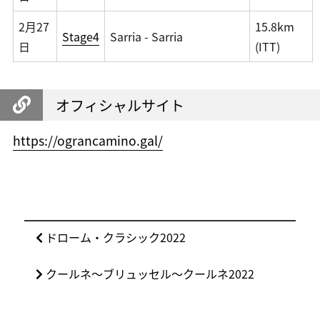
2月27
15.8km
Stage4
Sarria - Sarria
日
(ITT)
オフィシャルサイト
https://ograncamino.gal/
投
前
ドローム・クラシック2022
稿
の
ナ
次
クールネ〜ブリュッセル〜クールネ2022
投
ビ
の
稿:
ゲ
投