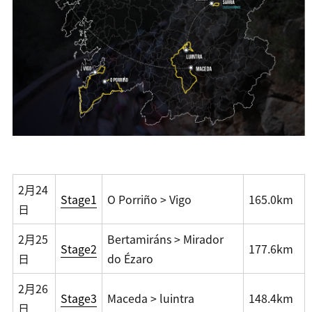
2月24
Stage1
O Porriño > Vigo
165.0km
日
2月25
Bertamiráns > Mirador
Stage2
177.6km
日
do Ézaro
2月26
Stage3
Maceda > luintra
148.4km
日