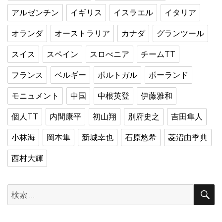
アルゼンチン
イギリス
イスラエル
イタリア
オランダ
オーストラリア
カナダ
グランツール
スイス
スペイン
スロべニア
チームTT
フランス
ベルギー
ポルトガル
ポーランド
モニュメント
中国
中根英登
伊藤雅和
個人TT
内間康平
初山翔
別府史之
吉田隼人
小林海
岡本隼
新城幸也
石原悠希
菱沼由季典
西村大輝
検
索: