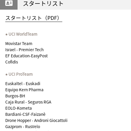
スタートリスト
スタートリスト（PDF）
UCI WorldTeam
Movistar Team
Israel - Premier Tech
EF Education-EasyPost
Cofidis
UCI ProTeam
Euskaltel - Euskadi
Equipo Kern Pharma
Burgos-BH
Caja Rural - Seguros RGA
EOLO-Kometa
Bardiani-CSF-Faizanè
Drone Hopper - Androni Giocattoli
Gazprom - RusVelo