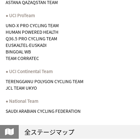
ASTANA QAZAQSTAN TEAM
UCI ProTeam
UNO-X PRO CYCLING TEAM
HUMAN POWERED HEALTH
Q36.5 PRO CYCLING TEAM
EUSKALTEL-EUSKADI
BINGOAL WB
TEAM CORRATEC
UCI Continental Team
TERENGGANU POLYGON CYCLING TEAM
JCL TEAM UKYO
National Team
SAUDI ARABIAN CYCLING FEDERATION
全ステージマップ