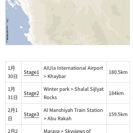
1月
AIUIa International Airport
Stage1
180.5km
30日
> Khaybar
1月
Winter park > Shalal Sijlyat
Stage2
184km
31日
Rocks
2月1
Al Manshiyah Train Station
Stage3
159.5km
日
> Abu Rakah
2月2
Maraya > Skyviews of