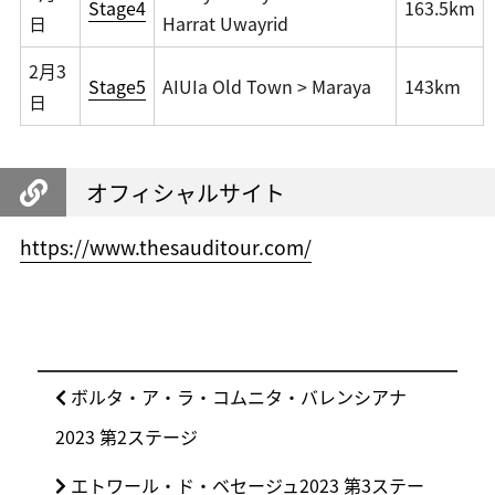
Stage4
163.5km
日
Harrat Uwayrid
2月3
Stage5
AIUIa Old Town > Maraya
143km
日
オフィシャルサイト
https://www.thesauditour.com/
投
前
ボルタ・ア・ラ・コムニタ・バレンシアナ
稿
の
2023 第2ステージ
ナ
投
ビ
次
エトワール・ド・ベセージュ2023 第3ステー
稿: