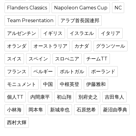
Flanders Classics
Napoleon Games Cup
NC
Team Presentation
アラブ首長国連邦
アルゼンチン
イギリス
イスラエル
イタリア
オランダ
オーストラリア
カナダ
グランツール
スイス
スペイン
スロべニア
チームTT
フランス
ベルギー
ポルトガル
ポーランド
モニュメント
中国
中根英登
伊藤雅和
個人TT
内間康平
初山翔
別府史之
吉田隼人
小林海
岡本隼
新城幸也
石原悠希
菱沼由季典
西村大輝