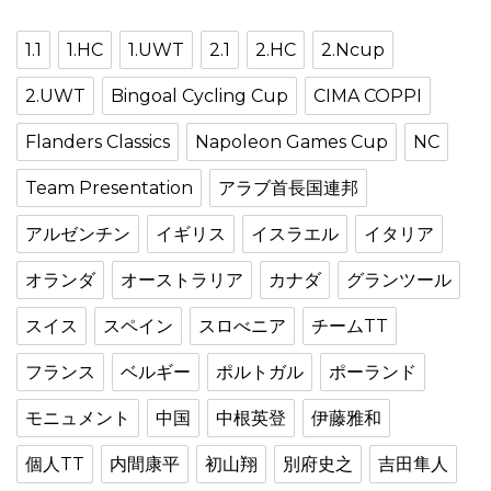
1.1
1.HC
1.UWT
2.1
2.HC
2.Ncup
2.UWT
Bingoal Cycling Cup
CIMA COPPI
Flanders Classics
Napoleon Games Cup
NC
Team Presentation
アラブ首長国連邦
アルゼンチン
イギリス
イスラエル
イタリア
オランダ
オーストラリア
カナダ
グランツール
スイス
スペイン
スロべニア
チームTT
フランス
ベルギー
ポルトガル
ポーランド
モニュメント
中国
中根英登
伊藤雅和
個人TT
内間康平
初山翔
別府史之
吉田隼人