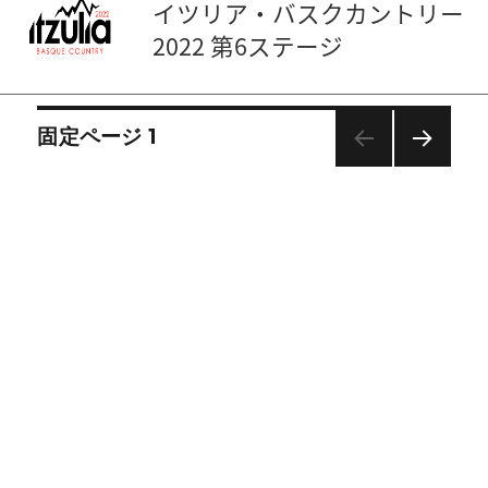
イツリア・バスクカントリー
2022 第6ステージ
投
固定ページ
1
稿
次の
ナ
ペー
ビ
ジ
ゲ
ー
シ
ョ
ン