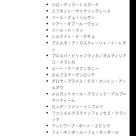
ジロ・デッラ・トスカーナ
エフモント・サイクリングレース
ツール・デュ・リムザン
ツアー・オブ・ルーヴェン
ツール・ド・ラン
シルクイト・デ・ゲチョ
ブエルタ・ア・カスティーリャ・イ・レオ
ン
プルエバ・ビリャフランカ／オルディシア
コ・クラシカ
ルート・ド・オクシタニー
エルフステーデンロンデ
グロサープライス・デス・カントン・アー
ルガウ
メルカントゥール・クラシック・アルプ＝
マリティーム
ロンデ・ファン・リンブルフ
ファンメルクステインフェンセス・クラシ
ック
アントワープ・ポート・エピック
フェーネンダール〜フェーネンダール