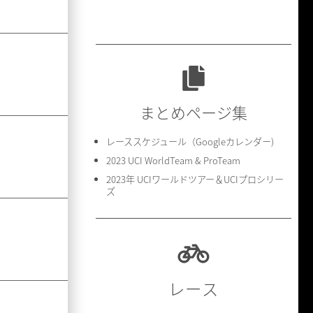
まとめページ集
レーススケジュール（Googleカレンダー)
2023 UCI WorldTeam & ProTeam
2023年 UCIワールドツアー＆UCIプロシリー
ズ
レース