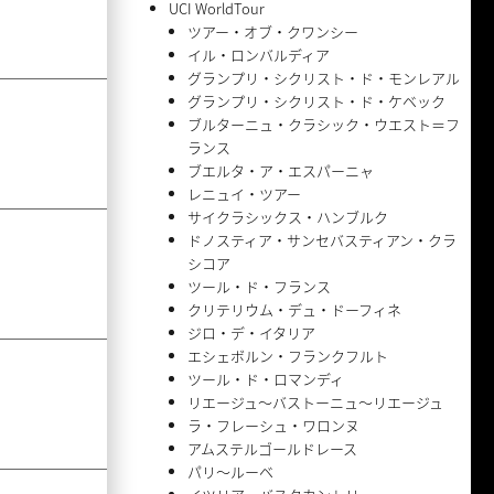
UCI WorldTour
ツアー・オブ・クワンシー
イル・ロンバルディア
グランプリ・シクリスト・ド・モンレアル
グランプリ・シクリスト・ド・ケベック
ブルターニュ・クラシック・ウエスト＝フ
ランス
ブエルタ・ア・エスパーニャ
レニュイ・ツアー
サイクラシックス・ハンブルク
ドノスティア・サンセバスティアン・クラ
シコア
ツール・ド・フランス
クリテリウム・デュ・ドーフィネ
ジロ・デ・イタリア
エシェボルン・フランクフルト
ツール・ド・ロマンディ
リエージュ〜バストーニュ〜リエージュ
ラ・フレーシュ・ワロンヌ
アムステルゴールドレース
パリ〜ルーベ