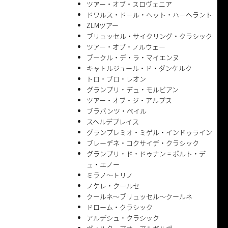
ツアー・オブ・スロヴェニア
ドワルス・ドール・ヘット・ハーヘラント
ZLMツアー
ブリュッセル・サイクリング・クラシック
ツアー・オブ・ノルウェー
ブークル・デ・ラ・マイエンヌ
キャトルジュール・ド・ダンケルク
トロ・ブロ・レオン
グランプリ・デュ・モルビアン
ツアー・オブ・ジ・アルプス
ブラバンツ・ペイル
スヘルデプレイス
グランプレミオ・ミゲル・インドゥライン
ブレーデネ・コクサイデ・クラシック
グランプリ・ド・ドゥナン = ポルト・デ
ュ・エノー
ミラノ〜トリノ
ノケレ・クールセ
クールネ〜ブリュッセル〜クールネ
ドローム・クラシック
アルデシュ・クラシック