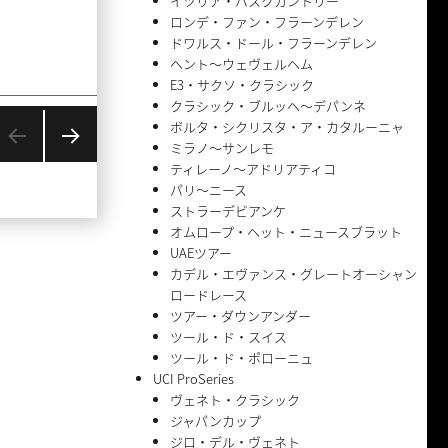
イツリア・バスクカントリー
ロンデ・ファン・フラーンデレン
ドワルス・ドール・フラーンデレン
ヘント〜ウェヴェルヘム
E3・サクソ・クラシック
クラシック・ブルッヘ〜デパンネ
ボルタ・シクリスタ・ア・カタルーニャ
ミラノ〜サンレモ
ティレーノ〜アドリアティコ
次の
ペー
パリ〜ニース
ジ
ストラーデビアンケ
オムロープ・ヘット・ニュースブラット
UAEツアー
カデル・エヴァンス・グレートオーシャン
ロードレース
ツアー・ダウンアンダー
ツール・ド・スイス
ツール・ド・ポローニュ
UCI ProSeries
ヴェネト・クラシック
ジャパンカップ
ジロ・デル・ヴェネト