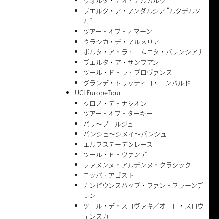
ヴォルタ・アオ・アルガルヴェ
ブエルタ・ア・アンダルシア "ルタデルソ
ル”
ツアー・オブ・オマーン
クラシカ・デ・アルメリア
ボルタ・ア・ラ・コムニタ・バレンシアナ
ブエルタ・ア・サンフアン
ツール・ド・ラ・プロヴァンス
グランデ・トリッティコ・ロンバルド
UCI EuropeTour
クロノ・デ・ナシオン
ツアー・オブ・ターキー
パリ〜ブールジュ
バンシュ〜シメイ〜バンシュ
エルフステーデンレース
ツール・ド・ヴァンデ
ファメンヌ・アルデンヌ・クラシック
コッパ・アゴストーニ
カンピウンスハップ・ファン・フラーンデ
レン
ツール・デ・スロヴァキ／オコロ・スロヴ
ェンスカ