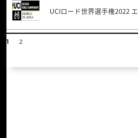
UCIロード世界選手権2022
投
固
1
固
2
稿
定
定
ペ
ペ
ナ
ー
ー
ビ
ジ
ジ
ゲ
ー
シ
ョ
ン