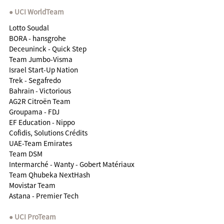
UCI WorldTeam
Lotto Soudal
BORA - hansgrohe
Deceuninck - Quick Step
Team Jumbo-Visma
Israel Start-Up Nation
Trek - Segafredo
Bahrain - Victorious
AG2R Citroën Team
Groupama - FDJ
EF Education - Nippo
Cofidis, Solutions Crédits
UAE-Team Emirates
Team DSM
Intermarché - Wanty - Gobert Matériaux
Team Qhubeka NextHash
Movistar Team
Astana - Premier Tech
UCI ProTeam