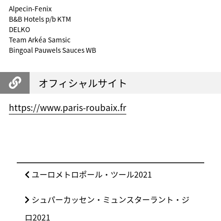
Alpecin-Fenix
B&B Hotels p/b KTM
DELKO
Team Arkéa Samsic
Bingoal Pauwels Sauces WB
オフィシャルサイト
https://www.paris-roubaix.fr
投
前
ユーロメトロポール・ツール2021
稿
の
ナ
次
シュパーカッセン・ミュンスターラント・ジ
投
ビ
の
稿:
ロ2021