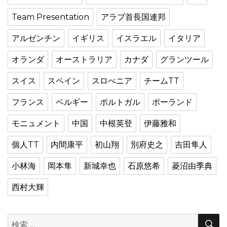
Team Presentation
アラブ首長国連邦
アルゼンチン
イギリス
イスラエル
イタリア
オランダ
オーストラリア
カナダ
グランツール
スイス
スペイン
スロべニア
チームTT
フランス
ベルギー
ポルトガル
ポーランド
モニュメント
中国
中根英登
伊藤雅和
個人TT
内間康平
初山翔
別府史之
吉田隼人
小林海
岡本隼
新城幸也
石原悠希
菱沼由季典
西村大輝
検