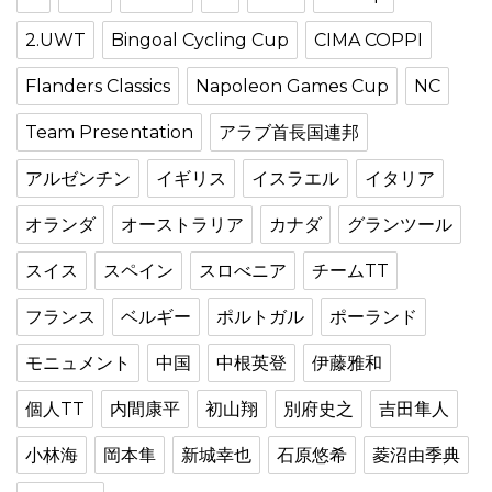
2.UWT
Bingoal Cycling Cup
CIMA COPPI
Flanders Classics
Napoleon Games Cup
NC
Team Presentation
アラブ首長国連邦
アルゼンチン
イギリス
イスラエル
イタリア
オランダ
オーストラリア
カナダ
グランツール
スイス
スペイン
スロべニア
チームTT
フランス
ベルギー
ポルトガル
ポーランド
モニュメント
中国
中根英登
伊藤雅和
個人TT
内間康平
初山翔
別府史之
吉田隼人
小林海
岡本隼
新城幸也
石原悠希
菱沼由季典