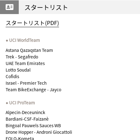
スタートリスト
スタートリスト(PDF)
UCI WorldTeam
Astana Qazaqstan Team
Trek - Segafredo
UAE Team Emirates
Lotto Soudal
Cofidis
Israel - Premier Tech
Team BikeExchange - Jayco
UCI ProTeam
Alpecin-Deceuninck
Bardiani-CSF-Faizanè
Bingoal Pauwels Sauces WB
Drone Hopper - Androni Giocattoli
EOLO-Kometa