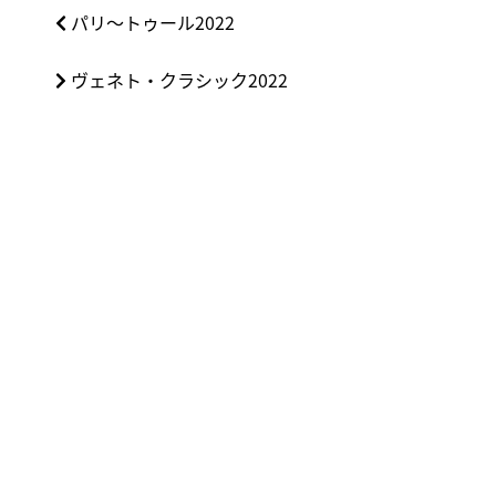
投
前
パリ〜トゥール2022
稿
の
ナ
次
ヴェネト・クラシック2022
投
ビ
の
稿:
ゲ
投
ー
稿:
シ
ョ
ン