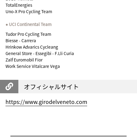
TotalEnergies
Uno-X Pro Cycling Team
UCI Continental Team
Tudor Pro Cycling Team
Biesse - Carrera
Hrinkow Advarics Cycleang
General Store - Essegibi - F.Lli Curia
Zalf Euromobil Fior
Work Service Vitalcare Vega
オフィシャルサイト
https://www.girodelveneto.com