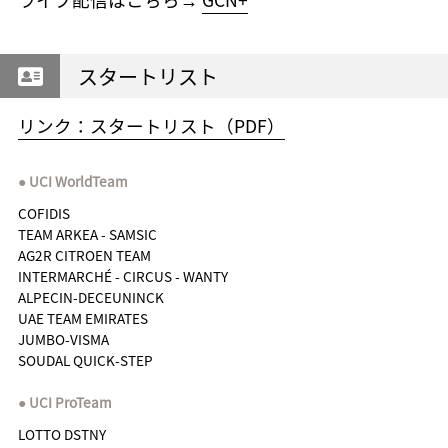
スタートリスト
リンク：スタートリスト（PDF）
UCI WorldTeam
COFIDIS
TEAM ARKEA - SAMSIC
AG2R CITROEN TEAM
INTERMARCHÉ - CIRCUS - WANTY
ALPECIN-DECEUNINCK
UAE TEAM EMIRATES
JUMBO-VISMA
SOUDAL QUICK-STEP
UCI ProTeam
LOTTO DSTNY