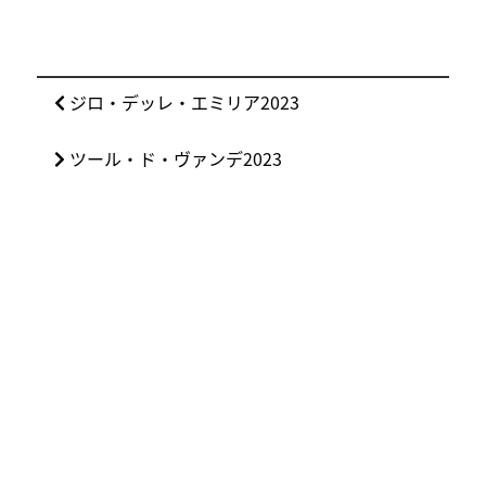
投
前
ジロ・デッレ・エミリア2023
稿
の
ナ
次
ツール・ド・ヴァンデ2023
投
ビ
の
稿:
ゲ
投
ー
稿:
シ
ョ
ン