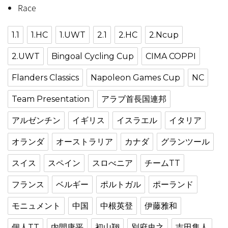
Race
1.1
1.HC
1.UWT
2.1
2.HC
2.Ncup
2.UWT
Bingoal Cycling Cup
CIMA COPPI
Flanders Classics
Napoleon Games Cup
NC
Team Presentation
アラブ首長国連邦
アルゼンチン
イギリス
イスラエル
イタリア
オランダ
オーストラリア
カナダ
グランツール
スイス
スペイン
スロべニア
チームTT
フランス
ベルギー
ポルトガル
ポーランド
モニュメント
中国
中根英登
伊藤雅和
個人TT
内間康平
初山翔
別府史之
吉田隼人